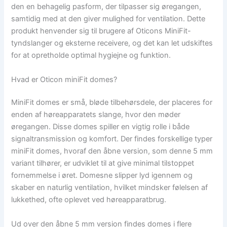
den en behagelig pasform, der tilpasser sig øregangen,
samtidig med at den giver mulighed for ventilation. Dette
produkt henvender sig til brugere af Oticons MiniFit-
tyndslanger og eksterne receivere, og det kan let udskiftes
for at opretholde optimal hygiejne og funktion.
Hvad er Oticon miniFit domes?
MiniFit domes er små, bløde tilbehørsdele, der placeres for
enden af høreapparatets slange, hvor den møder
øregangen. Disse domes spiller en vigtig rolle i både
signaltransmission og komfort. Der findes forskellige typer
miniFit domes, hvoraf den åbne version, som denne 5 mm
variant tilhører, er udviklet til at give minimal tilstoppet
fornemmelse i øret. Domesne slipper lyd igennem og
skaber en naturlig ventilation, hvilket mindsker følelsen af
lukkethed, ofte oplevet ved høreapparatbrug.
Ud over den åbne 5 mm version findes domes i flere