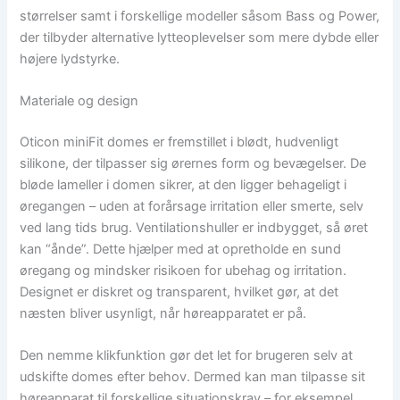
størrelser samt i forskellige modeller såsom Bass og Power,
der tilbyder alternative lytteoplevelser som mere dybde eller
højere lydstyrke.
Materiale og design
Oticon miniFit domes er fremstillet i blødt, hudvenligt
silikone, der tilpasser sig ørernes form og bevægelser. De
bløde lameller i domen sikrer, at den ligger behageligt i
øregangen – uden at forårsage irritation eller smerte, selv
ved lang tids brug. Ventilationshuller er indbygget, så øret
kan “ånde”. Dette hjælper med at opretholde en sund
øregang og mindsker risikoen for ubehag og irritation.
Designet er diskret og transparent, hvilket gør, at det
næsten bliver usynligt, når høreapparatet er på.
Den nemme klikfunktion gør det let for brugeren selv at
udskifte domes efter behov. Dermed kan man tilpasse sit
høreapparat til forskellige situationskrav – for eksempel