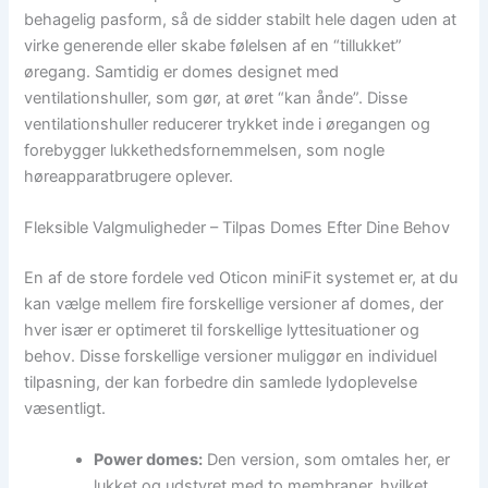
behagelig pasform, så de sidder stabilt hele dagen uden at
virke generende eller skabe følelsen af en “tillukket”
øregang. Samtidig er domes designet med
ventilationshuller, som gør, at øret “kan ånde”. Disse
ventilationshuller reducerer trykket inde i øregangen og
forebygger lukkethedsfornemmelsen, som nogle
høreapparatbrugere oplever.
Fleksible Valgmuligheder – Tilpas Domes Efter Dine Behov
En af de store fordele ved Oticon miniFit systemet er, at du
kan vælge mellem fire forskellige versioner af domes, der
hver især er optimeret til forskellige lyttesituationer og
behov. Disse forskellige versioner muliggør en individuel
tilpasning, der kan forbedre din samlede lydoplevelse
væsentligt.
Power domes:
Den version, som omtales her, er
lukket og udstyret med to membraner, hvilket