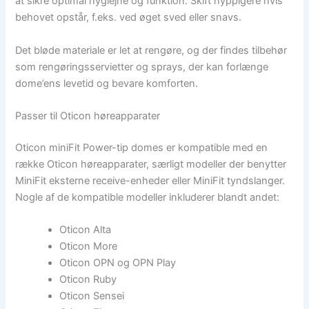
at sikre optimal hygiejne og funktion. Skift hyppigere hvis
behovet opstår, f.eks. ved øget sved eller snavs.
Det bløde materiale er let at rengøre, og der findes tilbehør
som rengøringsservietter og sprays, der kan forlænge
dome’ens levetid og bevare komforten.
Passer til Oticon høreapparater
Oticon miniFit Power-tip domes er kompatible med en
række Oticon høreapparater, særligt modeller der benytter
MiniFit eksterne receive-enheder eller MiniFit tyndslanger.
Nogle af de kompatible modeller inkluderer blandt andet:
Oticon Alta
Oticon More
Oticon OPN og OPN Play
Oticon Ruby
Oticon Sensei