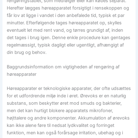
rengøringstablet, som medfølger eller kan købes separat.
Herefter lægges høreapparatet forsigtigt i rensekoppen og
får lov at ligge i vandet i den anbefalede tid, typisk et par
minutter. Efterfølgende tages høreapparatet op, skylles
eventuelt let med rent vand, og tørres grundigt af, inden
det tages i brug igen. Denne enkle procedure kan gentages
regelmæssigt, typisk dagligt eller ugentligt, afhængigt af
din brug og behov.
Baggrundsinformation om vigtigheden af rengøring af
høreapparater
Høreapparater er teknologiske apparater, der ofte udsættes
for et udfordrende miljø inde i øret. Ørevoks er en naturlig
substans, som beskytter øret mod smuds og bakterier,
men det kan hurtigt blokere apparatets mikrofoner,
højttalere og andre komponenter. Akkumulation af ørevoks
kan ikke alene føre til nedsat lydkvalitet og forringet
funktion, men kan også forårsage irritation, ubehag og i