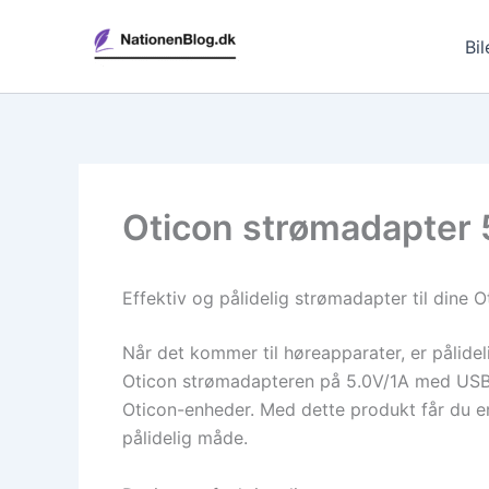
Gå
til
Bil
indholdet
Oticon strømadapter 5
Effektiv og pålidelig strømadapter til dine 
Når det kommer til høreapparater, er pålideli
Oticon strømadapteren på 5.0V/1A med USB-A s
Oticon-enheder. Med dette produkt får du en
pålidelig måde.