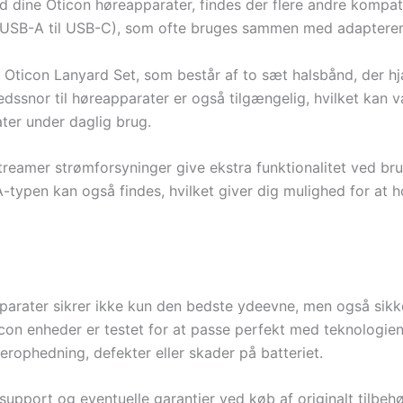
d dine Oticon høreapparater, findes der flere andre kompat
(USB-A til USB-C), som ofte bruges sammen med adapteren f
m Oticon Lanyard Set, som består af to sæt halsbånd, der h
dssnor til høreapparater er også tilgængelig, hvilket kan v
ter under daglig brug.
amer strømforsyninger give ekstra funktionalitet ved brug 
A-typen kan også findes, hvilket giver dig mulighed for at 
eapparater sikrer ikke kun den bedste ydeevne, men også sik
icon enheder er testet for at passe perfekt med teknologien 
erophedning, defekter eller skader på batteriet.
port og eventuelle garantier ved køb af originalt tilbehør,