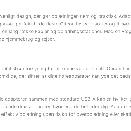
venligt design, der gør opladningen nem og praktisk. Ada
 passer perfekt til de fleste Oticon høreapparater og tilh
d en lang række kabler og opladningsstationer. Med en væg
både hjemmebrug og rejser.
 stabil strømforsyning for at kunne yde optimalt. Oticon har
ømkilde, der sikrer, at dine høreapparater kan yde det bedst
de adapteren sammen med standard USB-A kabler, hvilket gør
kan oplade dine apparater, hvor end du befinder dig. Adapt
effektiv opladning uden risiko for overopladning eller skad