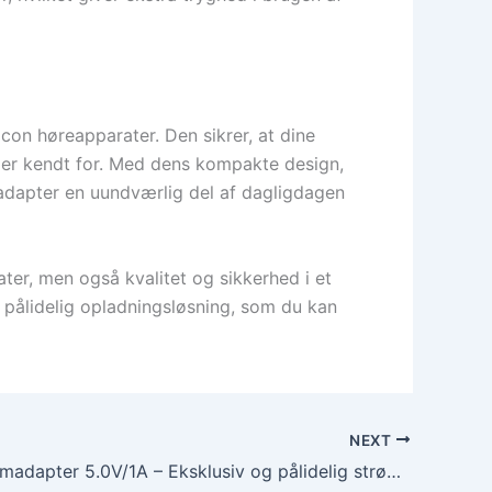
on høreapparater. Den sikrer, at dine
n er kendt for. Med dens kompakte design,
 adapter en uundværlig del af dagligdagen
ater, men også kvalitet og sikkerhed i et
g pålidelig opladningsløsning, som du kan
NEXT
Oticon strømadapter 5.0V/1A – Eksklusiv og pålidelig strømforsyning