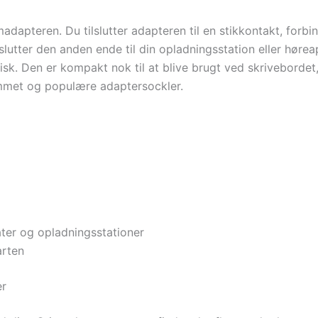
madapteren. Du tilslutter adapteren til en stikkontakt, forb
lutter den anden ende til din opladningsstation eller hørea
sk. Den er kompakt nok til at blive brugt ved skrivebordet,
mmet og populære adaptersockler.
er og opladningsstationer
arten
er