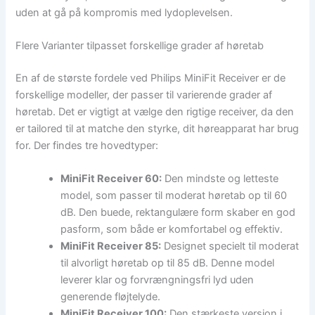
uden at gå på kompromis med lydoplevelsen.
Flere Varianter tilpasset forskellige grader af høretab
En af de største fordele ved Philips MiniFit Receiver er de
forskellige modeller, der passer til varierende grader af
høretab. Det er vigtigt at vælge den rigtige receiver, da den
er tailored til at matche den styrke, dit høreapparat har brug
for. Der findes tre hovedtyper:
MiniFit Receiver 60:
Den mindste og letteste
model, som passer til moderat høretab op til 60
dB. Den buede, rektangulære form skaber en god
pasform, som både er komfortabel og effektiv.
MiniFit Receiver 85:
Designet specielt til moderat
til alvorligt høretab op til 85 dB. Denne model
leverer klar og forvrængningsfri lyd uden
generende fløjtelyde.
MiniFit Receiver 100:
Den stærkeste version i