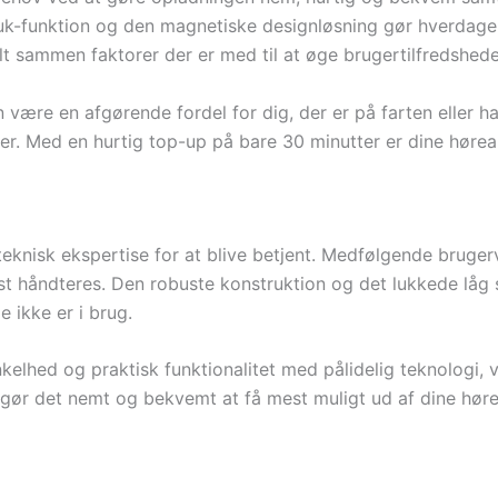
k-funktion og den magnetiske designløsning gør hverdagen l
lt sammen faktorer der er med til at øge brugertilfredshede
ære en afgørende fordel for dig, der er på farten eller har
er. Med en hurtig top-up på bare 30 minutter er dine høreapp
eknisk ekspertise for at blive betjent. Medfølgende brugerv
håndteres. Den robuste konstruktion og det lukkede låg si
 ikke er i brug.
kelhed og praktisk funktionalitet med pålidelig teknologi, 
gør det nemt og bekvemt at få mest muligt ud af dine hør