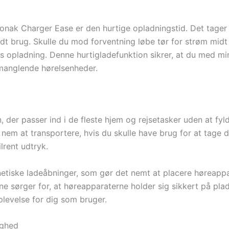
nak Charger Ease er den hurtige opladningstid. Det tager 
udt brug. Skulle du mod forventning løbe tør for strøm midt 
ers opladning. Denne hurtigladefunktion sikrer, at du med m
manglende hørelsenheder.
 der passer ind i de fleste hjem og rejsetasker uden at fy
m at transportere, hvis du skulle have brug for at tage d
lrent udtryk.
netiske ladeåbninger, som gør det nemt at placere høreapp
e sørger for, at høreapparaterne holder sig sikkert på pla
levelse for dig som bruger.
ighed