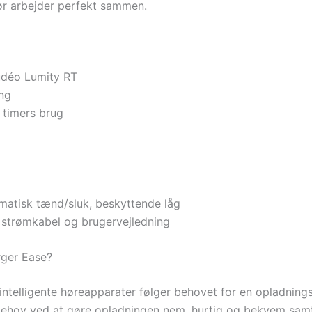
ør arbejder perfekt sammen.
udéo Lumity RT
ing
6 timers brug
omatisk tænd/sluk, beskyttende låg
, strømkabel og brugervejledning
ger Ease?
intelligente høreapparater følger behovet for en opladnings
hov ved at gøre opladningen nem, hurtig og bekvem samti