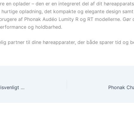
en oplader – den er en integreret del af dit høreapparatsy
en hurtige opladning, det kompakte og elegante design sam
r brugere af Phonak Audéo Lumity R og RT modellerne. Gør
 performance og holdbarhed.
lig partner til dine høreapparater, der både sparer tid og 
Cable Toslink ODT 3.5mm Opti – Eksklusivt og Prisvenligt Kabel