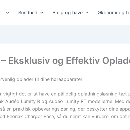
er
Sundhed
Bolig og have
Økonomi og fo
 Eksklusiv og Effektiv Oplade
venlig oplader til dine høreapparater
 vigtigt det er at have en pålidelig opladningsløsning tæ
onak Audéo Lumity R og Audéo Lumity RT modellerne. Med den
 en praktisk opbevaringsløsning, der beskytter dine apparat
ved Phonak Charger Ease, så du nemt kan vurdere, om det 