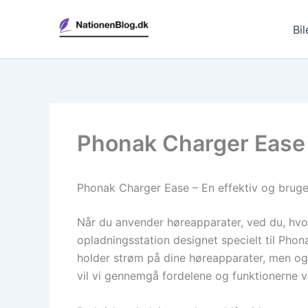
Gå
til
Bil
indholdet
Phonak Charger Ease –
Phonak Charger Ease – En effektiv og bruger
Når du anvender høreapparater, ved du, hvor
opladningsstation designet specielt til Ph
holder strøm på dine høreapparater, men også
vil vi gennemgå fordelene og funktionerne 