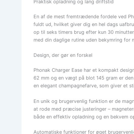
Praktisk opladning og lang driftstid
En af de mest fremtrædende fordele ved Pho
fuldt ud, hvilket giver dig en hel dags uafbr
op til seks timers brug efter kun 30 minutt
med din daglige rutine uden bekymring for 
Design, der gør en forskel
Phonak Charger Ease har et kompakt design,
62 mm og en vægt på blot 145 gram er den ne
en elegant champagnefarve, som giver et sti
En unik og brugervenlig funktion er de mag
at rode med præcise justeringer – magnetern
både en effektiv opladning og en bekvem op
Automatiske funktioner for øget brugervenl