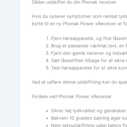
Sådan udskifter du din Phonak receiver
Hvis du oplever symptomer som nedsat lydsty
bytte til en ny Phonak Power xReceiver er f
Fjern høreapparatet, og find låsesti
Brug et passende værktøj (evt. en P
Fjern den gamle receiver og indsæt
Sæt låsestiften tilbage for at sikre 
Test høreapparatet for at sikre kor
Ved at udføre denne udskiftning kan du spar
Fordele ved Phonak Power xReceiver
Sikrer høj lydkvalitet og genskaber
Bekvem 10 graders bøjning øger ko
Nem selvudskiftning uden behov for