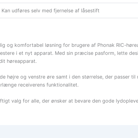
Kan udføres selv med fjernelse af låsestift
ig og komfortabel løsning for brugere af Phonak RIC-høreap
vestere i et nyt apparat. Med sin præcise pasform, lette d
dit høreapparat.
åde højre og venstre øre samt i den størrelse, der passer ti
rlænge receiverens funktionalitet.
tigt valg for alle, der ønsker at bevare den gode lydoplev