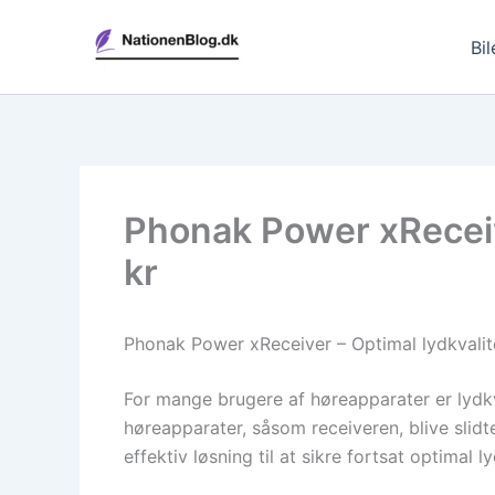
Gå
til
Bil
indholdet
Phonak Power xReceiv
kr
Phonak Power xReceiver – Optimal lydkvalite
For mange brugere af høreapparater er lydkv
høreapparater, såsom receiveren, blive sli
effektiv løsning til at sikre fortsat optima