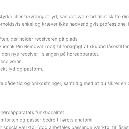
rke eller forvrænget lyd, kan det være tid til at skifte di
orholdsvis enkel og kræver ikke nødvendigvis professionel 
ften, der holder receiveren på plads.
honak Pin Removal Tool) til forsigtigt at skubbe låsestiften
 den nye receiver i slangen på høreapparatet.
receiveren.
rekt lyd og pasform.
e både tid og omkostninger, samtidig med at du sikrer en 
 høreapparatets funktionalitet
mforten og passer bedre til ørets anatomi
 specialværktøj (dog anbefales passende værktøj til låsest