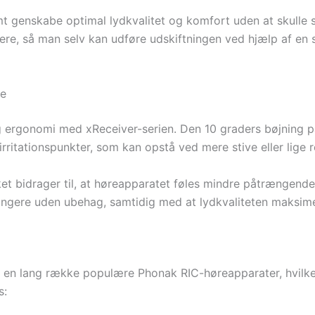
mt genskabe optimal lydkvalitet og komfort uden at skulle 
tere, så man selv kan udføre udskiftningen ved hjælp af en 
se
 ergonomi med xReceiver-serien. Den 10 graders bøjning p
rritationspunkter, som kan opstå ved mere stive eller lige r
ket bidrager til, at høreapparatet føles mindre påtrængend
ængere uden ubehag, samtidig med at lydkvaliteten maksim
n lang række populære Phonak RIC-høreapparater, hvilket g
s: