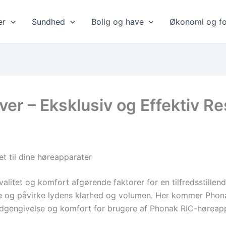
er
Sundhed
Bolig og have
Økonomi og fo
er – Eksklusiv og Effektiv R
t til dine høreapparater
alitet og komfort afgørende faktorer for en tilfredsstille
dte og påvirke lydens klarhed og volumen. Her kommer Phona
l lydgengivelse og komfort for brugere af Phonak RIC-høreap