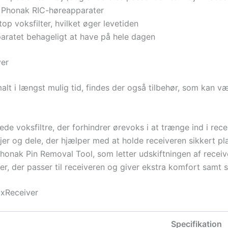
f Phonak RIC-høreapparater
 voksfilter, hvilket øger levetiden
aratet behageligt at have på hele dagen
ver
malt i længst mulig tid, findes der også tilbehør, som kan v
de voksfiltre, der forhindrer ørevoks i at trænge ind i rec
r og dele, der hjælper med at holde receiveren sikkert pla
onak Pin Removal Tool, som letter udskiftningen af receiv
 der passer til receiveren og giver ekstra komfort samt si
 xReceiver
Specifikation