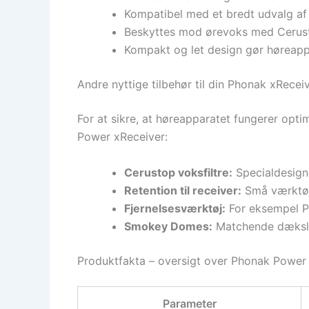
Kompatibel med et bredt udvalg a
Beskyttes mod ørevoks med Cerustop
Kompakt og let design gør høreapp
Andre nyttige tilbehør til din Phonak xRecei
For at sikre, at høreapparatet fungerer opti
Power xReceiver:
Cerustop voksfiltre:
Specialdesigne
Retention til receiver:
Små værktøje
Fjernelsesværktøj:
For eksempel Ph
Smokey Domes:
Matchende dæksler,
Produktfakta – oversigt over Phonak Power
Parameter