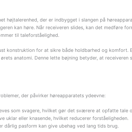
t højtalerenhed, der er indbygget i slangen på høreappara
ugeren kan høre. Når receiveren slides, kan det medføre forr
mmer til taleforståelighed.
st konstruktion for at sikre både holdbarhed og komfort. 
 ørets anatomi. Denne lette bøjning betyder, at receiveren s
roblemer, der påvirker høreapparatets ydeevne:
ves som svagere, hvilket gør det sværere at opfatte tale 
e uklar eller knasende, hvilket reducerer forståeligheden.
r dårlig pasform kan give ubehag ved lang tids brug.