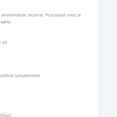
n eksisterende receiver. Processen med at
hjælp:
 ud.
optimal lydoplevelse.
iften)