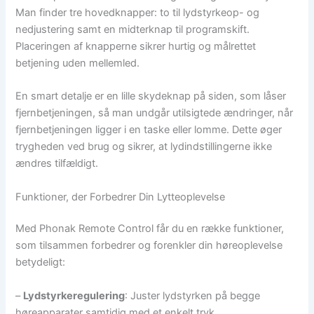
Man finder tre hovedknapper: to til lydstyrkeop- og
nedjustering samt en midterknap til programskift.
Placeringen af knapperne sikrer hurtig og målrettet
betjening uden mellemled.
En smart detalje er en lille skydeknap på siden, som låser
fjernbetjeningen, så man undgår utilsigtede ændringer, når
fjernbetjeningen ligger i en taske eller lomme. Dette øger
trygheden ved brug og sikrer, at lydindstillingerne ikke
ændres tilfældigt.
Funktioner, der Forbedrer Din Lytteoplevelse
Med Phonak Remote Control får du en række funktioner,
som tilsammen forbedrer og forenkler din høreoplevelse
betydeligt:
–
Lydstyrkeregulering
: Juster lydstyrken på begge
høreapparater samtidig med et enkelt tryk.