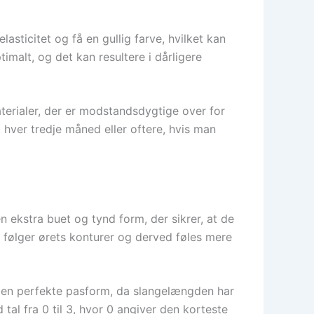
lasticitet og få en gullig farve, hvilket kan
malt, og det kan resultere i dårligere
aterialer, der er modstandsdygtige over for
t hver tredje måned eller oftere, hvis man
n ekstra buet og tynd form, der sikrer, at de
n følger ørets konturer og derved føles mere
e den perfekte pasform, da slangelængden har
al fra 0 til 3, hvor 0 angiver den korteste