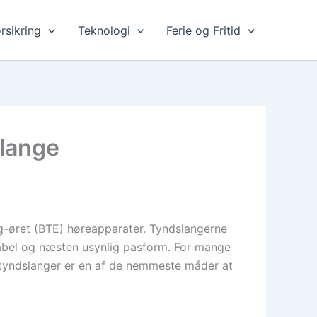
rsikring
Teknologi
Ferie og Fritid
slange
g-øret (BTE) høreapparater. Tyndslangerne
rtabel og næsten usynlig pasform. For mange
f tyndslanger er en af de nemmeste måder at