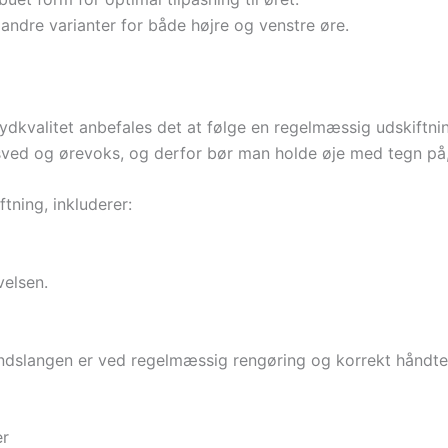
 andre varianter for både højre og venstre øre.
dkvalitet anbefales det at følge en regelmæssig udskiftning
 sved og ørevoks, og derfor bør man holde øje med tegn på, 
ftning, inkluderer:
velsen.
ndslangen er ved regelmæssig rengøring og korrekt håndter
er