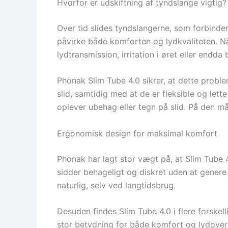
Hvorfor er udskiftning af tyndslange vigtig?
Over tid slides tyndslangerne, som forbinder h
påvirke både komforten og lydkvaliteten. Når
lydtransmission, irritation i øret eller endd
Phonak Slim Tube 4.0 sikrer, at dette proble
slid, samtidig med at de er fleksible og lett
oplever ubehag eller tegn på slid. På den måd
Ergonomisk design for maksimal komfort
Phonak har lagt stor vægt på, at Slim Tube 4
sidder behageligt og diskret uden at genere
naturlig, selv ved langtidsbrug.
Desuden findes Slim Tube 4.0 i flere forske
stor betydning for både komfort og lydoverf