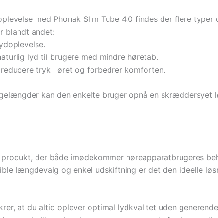
oplevelse med Phonak Slim Tube 4.0 findes der flere typer
 blandt andet:
ydoplevelse.
turlig lyd til brugere med mindre høretab.
 reducere tryk i øret og forbedrer komforten.
gelængder kan den enkelte bruger opnå en skræddersyet løs
t produkt, der både imødekommer høreapparatbrugeres beho
ble længdevalg og enkel udskiftning er det den ideelle løs
rer, at du altid oplever optimal lydkvalitet uden generende 