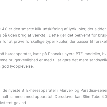
 4.0 er den smarte klik-udskiftning af lydkupler, der sidde
g på uden brug af værktøj. Dette gør det bekvemt for bruger
for at prøve forskellige typer kupler, der passer til forskel
å høreapparatet, især på Phonaks nyere BTE-modeller, hvilk
e brugervenlighed er med til at gøre det mere sandsynligt
en god lydoplevelse.
il de nyeste BTE-høreapparater i Marvel- og Paradise-serie
timalt sammen med apparatet. Derudover kan Slim Tube 4.0 o
ksternt gevind.