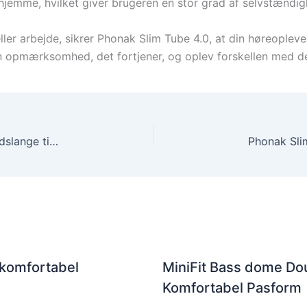
hjemme, hvilket giver brugeren en stor grad af selvstændigh
er arbejde, sikrer Phonak Slim Tube 4.0, at din høreoplevels
 opmærksomhed, det fortjener, og oplev forskellen med det 
Phonak Slim Tube 4.0 – Eksklusiv og Effektiv Tyndslange til Høreapparat
 komfortabel
MiniFit Bass dome Dou
Komfortabel Pasform