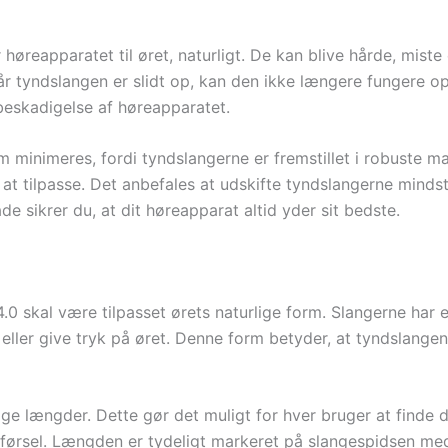
øreapparatet til øret, naturligt. De kan blive hårde, miste e
 tyndslangen er slidt op, kan den ikke længere fungere opti
a beskadigelse af høreapparatet.
m minimeres, fordi tyndslangerne er fremstillet i robuste m
e at tilpasse. Det anbefales at udskifte tyndslangerne minds
e sikrer du, at dit høreapparat altid yder sit bedste.
.0 skal være tilpasset ørets naturlige form. Slangerne har e
 eller give tryk på øret. Denne form betyder, at tyndslange
llige længder. Dette gør det muligt for hver bruger at find
ørsel. Længden er tydeligt markeret på slangespidsen med t