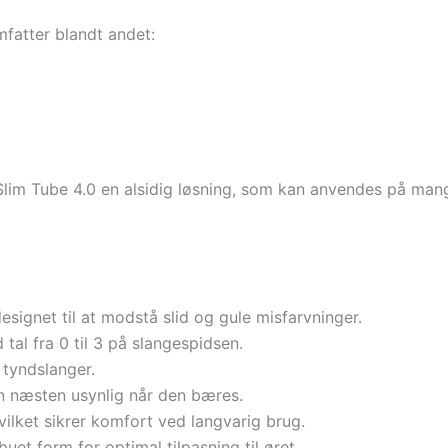
fatter blandt andet:
Slim Tube 4.0 en alsidig løsning, som kan anvendes på mang
designet til at modstå slid og gule misfarvninger.
tal fra 0 til 3 på slangespidsen.
 tyndslanger.
en næsten usynlig når den bæres.
vilket sikrer komfort ved langvarig brug.
et form for optimal tilpasning til øret.