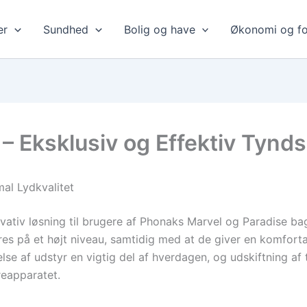
er
Sundhed
Bolig og have
Økonomi og fo
– Eksklusiv og Effektiv Tynd
mal Lydkvalitet
vativ løsning til brugere af Phonaks Marvel og Paradise ba
evares på et højt niveau, samtidig med at de giver en komfo
se af udstyr en vigtig del af hverdagen, og udskiftning a
reapparatet.