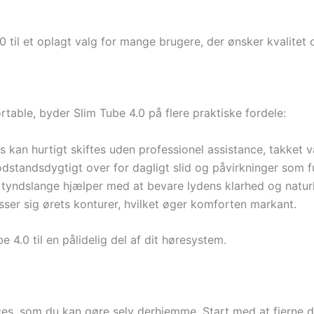
 til et oplagt valg for mange brugere, der ønsker kvalitet 
able, byder Slim Tube 4.0 på flere praktiske fordele:
 kan hurtigt skiftes uden professionel assistance, takket 
odstandsdygtigt over for dagligt slid og påvirkninger som 
 tyndslange hjælper med at bevare lydens klarhed og naturl
sser sig ørets konturer, hvilket øger komforten markant.
 4.0 til en pålidelig del af dit høresystem.
ces, som du kan gøre selv derhjemme. Start med at fjerne d