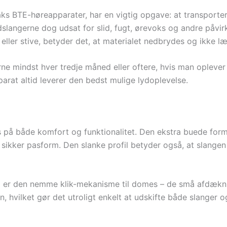
s BTE-høreapparater, har en vigtig opgave: at transporter
ndslangerne dog udsat for slid, fugt, ørevoks og andre påvi
eller stive, betyder det, at materialet nedbrydes og ikke l
rne mindst hver tredje måned eller oftere, hvis man oplever
arat altid leverer den bedst mulige lydoplevelse.
å både komfort og funktionalitet. Den ekstra buede form gø
g sikker pasform. Den slanke profil betyder også, at slange
.0 er den nemme klik-mekanisme til domes – de små afdækn
en, hvilket gør det utroligt enkelt at udskifte både slange