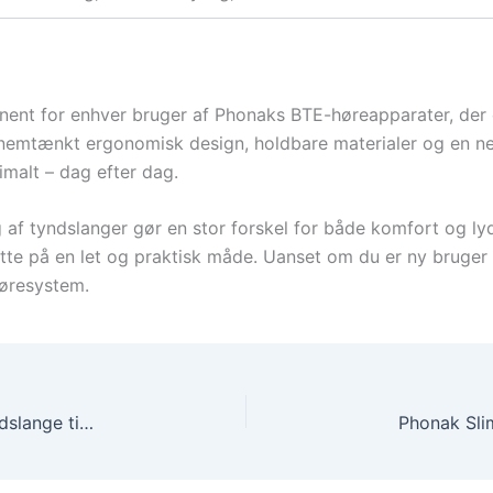
nent for enhver bruger af Phonaks BTE-høreapparater, der 
ennemtænkt ergonomisk design, holdbare materialer og en ne
imalt – dag efter dag.
 af tyndslanger gør en stor forskel for både komfort og l
tte på en let og praktisk måde. Uanset om du er ny bruger e
høresystem.
Phonak Slim Tube 4.0 – Eksklusiv og Effektiv Tyndslange til Høreapparater