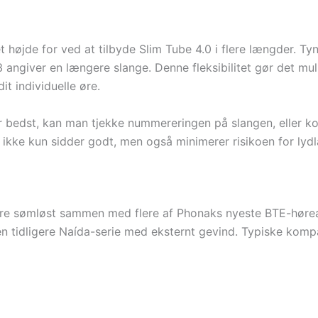
t højde for ved at tilbyde Slim Tube 4.0 i flere længder. Ty
3 angiver en længere slange. Denne fleksibilitet gør det m
it individuelle øre.
er bedst, kan man tjekke nummereringen på slangen, eller ko
en ikke kun sidder godt, men også minimerer risikoen for ly
ngere sømløst sammen med flere af Phonaks nyeste BTE-hørea
en tidligere Naída-serie med eksternt gevind. Typiske kompa