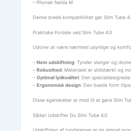
– Phonak Naída M
Denne brede kompatibilitet gør Slim Tube 4.0
Praktiske Fordele ved Slim Tube 4.0
Udover at være nærmest usynlige og komfort
–
Nem udskiftning
: Tynder slanger og domes
–
Robusthed
: Materialet er slidstærkt og m
–
Optimal lydkvalitet
: Den specialdesignede
–
Ergonomisk design
: Den buede form tilpa
Disse egenskaber er med til at gøre Slim Tube
Sådan Udskifter Du Slim Tube 4.0
Udskiftning af tyndslanger er en simpel pro