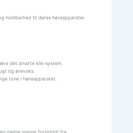
og holdbarhed til deres høreapparater.
være det smarte klik-system.
fugt og ørevoks.
ige tone i høreapparatet.
en gamle slange forsigtigt fra