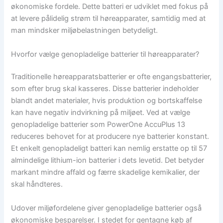
økonomiske fordele. Dette batteri er udviklet med fokus på
at levere pålidelig strøm til høreapparater, samtidig med at
man mindsker miljøbelastningen betydeligt.
Hvorfor vælge genopladelige batterier til høreapparater?
Traditionelle høreapparatsbatterier er ofte engangsbatterier,
som efter brug skal kasseres. Disse batterier indeholder
blandt andet materialer, hvis produktion og bortskaffelse
kan have negativ indvirkning på miljøet. Ved at vælge
genopladelige batterier som PowerOne AccuPlus 13
reduceres behovet for at producere nye batterier konstant.
Et enkelt genopladeligt batteri kan nemlig erstatte op til 57
almindelige lithium-ion batterier i dets levetid. Det betyder
markant mindre affald og færre skadelige kemikalier, der
skal håndteres.
Udover miljøfordelene giver genopladelige batterier også
økonomiske besparelser. I stedet for gentagne køb af