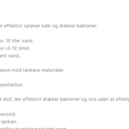
der effektivt opløser kalk og dræber bakterier.
r. 10 liter vand.
e i 6-12 timer.
ent vand.
kånsom mod tankens materialer.
esinfektion
 stof, der effektivt dræber bakterier og vira uden at efterl
eroxid.
 tanken.
derefter grundigt med rent vand.