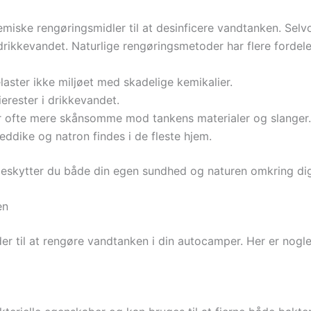
ske rengøringsmidler til at desinficere vandtanken. Selvo
drikkevandet. Naturlige rengøringsmetoder har flere fordele
laster ikke miljøet med skadelige kemikalier.
ierester i drikkevandet.
r ofte mere skånsomme mod tankens materialer og slanger.
ddike og natron findes i de fleste hjem.
eskytter du både din egen sundhed og naturen omkring dig
en
oder til at rengøre vandtanken i din autocamper. Her er no