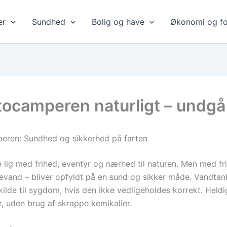
er
Sundhed
Bolig og have
Økonomi og fo
tocamperen naturligt – undg
peren: Sundhed og sikkerhed på farten
lig med frihed, eventyr og nærhed til naturen. Men med fri
evand – bliver opfyldt på en sund og sikker måde. Vandtan
de til sygdom, hvis den ikke vedligeholdes korrekt. Heldigv
r, uden brug af skrappe kemikalier.