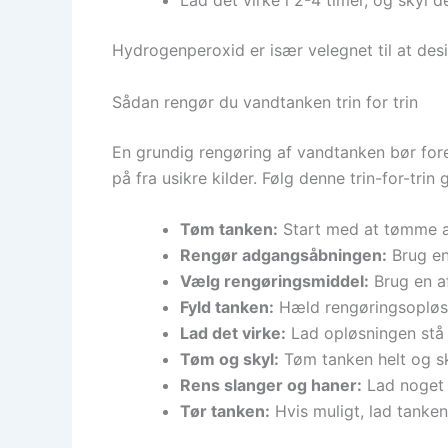
Hydrogenperoxid er især velegnet til at desi
Sådan rengør du vandtanken trin for trin
En grundig rengøring af vandtanken bør for
på fra usikre kilder. Følg denne trin-for-trin 
Tøm tanken:
Start med at tømme al
Rengør adgangsåbningen:
Brug en 
Vælg rengøringsmiddel:
Brug en af
Fyld tanken:
Hæld rengøringsopløsn
Lad det virke:
Lad opløsningen stå 
Tøm og skyl:
Tøm tanken helt og sky
Rens slanger og haner:
Lad noget 
Tør tanken:
Hvis muligt, lad tanken