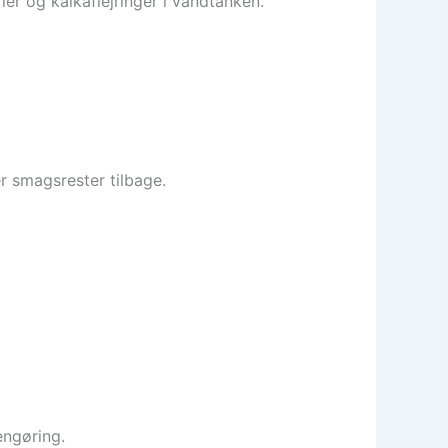
ier og kalkaflejringer i vandtanken.
er smagsrester tilbage.
engøring.