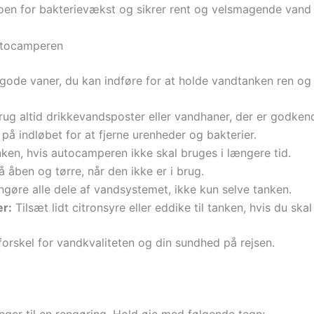
koen for bakterievækst og sikrer rent og velsmagende vand p
autocamperen
 gode vaner, du kan indføre for at holde vandtanken ren o
ug altid drikkevandsposter eller vandhaner, der er godkend
er på indløbet for at fjerne urenheder og bakterier.
en, hvis autocamperen ikke skal bruges i længere tid.
 åben og tørre, når den ikke er i brug.
gøre alle dele af vandsystemet, ikke kun selve tanken.
er:
Tilsæt lidt citronsyre eller eddike til tanken, hvis du sk
forskel for vandkvaliteten og din sundhed på rejsen.
g
ænger til en rengøring. Hold øje med følgende tegn: