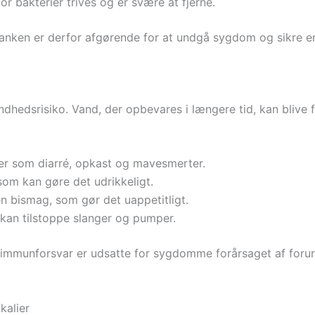
r bakterier trives og er svære at fjerne.
anken er derfor afgørende for at undgå sygdom og sikre en
ndhedsrisiko. Vand, der opbevares i længere tid, kan blive
 som diarré, opkast og mavesmerter.
som kan gøre det udrikkeligt.
n bismag, som gør det uappetitligt.
 kan tilstoppe slanger og pumper.
mmunforsvar er udsatte for sygdomme forårsaget af foruren
kalier