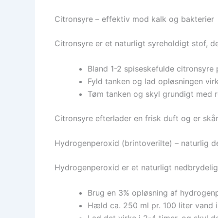
Citronsyre – effektiv mod kalk og bakterier
Citronsyre er et naturligt syreholdigt stof, 
Bland 1-2 spiseskefulde citronsyre p
Fyld tanken og lad opløsningen virk
Tøm tanken og skyl grundigt med r
Citronsyre efterlader en frisk duft og er s
Hydrogenperoxid (brintoverilte) – naturlig d
Hydrogenperoxid er et naturligt nedbrydeligt
Brug en 3% opløsning af hydrogenp
Hæld ca. 250 ml pr. 100 liter vand i
Lad det virke i 2-4 timer, og skyl 