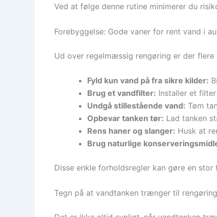
Ved at følge denne rutine minimerer du risi
Forebyggelse: Gode vaner for rent vand i 
Ud over regelmæssig rengøring er der flere
Fyld kun vand på fra sikre kilder:
Br
Brug et vandfilter:
Installer et filt
Undgå stillestående vand:
Tøm tank
Opbevar tanken tør:
Lad tanken stå
Rens haner og slanger:
Husk at ren
Brug naturlige konserveringsmidl
Disse enkle forholdsregler kan gøre en stor 
Tegn på at vandtanken trænger til rengørin
Det er ikke altid synligt, når vandtanken tr