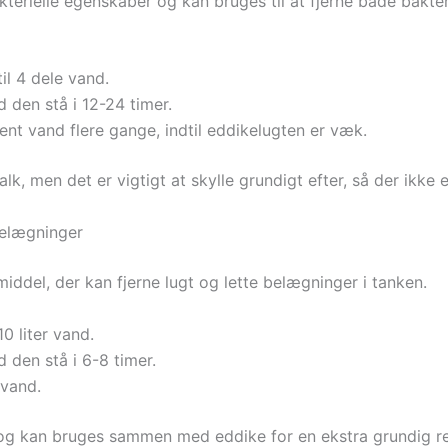
terielle egenskaber og kan bruges til at fjerne både bakter
il 4 dele vand.
 den stå i 12-24 timer.
nt vand flere gange, indtil eddikelugten er væk.
k, men det er vigtigt at skylle grundigt efter, så der ikke 
belægninger
middel, der kan fjerne lugt og lette belægninger i tanken.
0 liter vand.
 den stå i 6-8 timer.
 vand.
te og kan bruges sammen med eddike for en ekstra grundig r