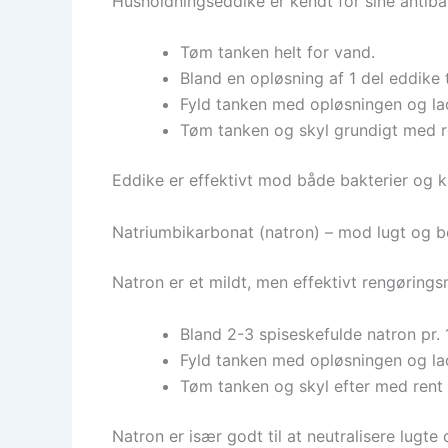
Husholdningseddike er kendt for sine antibak
Tøm tanken helt for vand.
Bland en opløsning af 1 del eddike t
Fyld tanken med opløsningen og lad
Tøm tanken og skyl grundigt med re
Eddike er effektivt mod både bakterier og kal
Natriumbikarbonat (natron) – mod lugt og 
Natron er et mildt, men effektivt rengørings
Bland 2-3 spiseskefulde natron pr. 1
Fyld tanken med opløsningen og lad
Tøm tanken og skyl efter med rent
Natron er især godt til at neutralisere lug