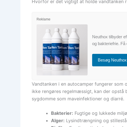
Hvorfor er det vigtigt at holde vandtanken 
Reklame
Neuthox tilbyder ef
og bakteriefrie. F
Besøg Neuthox
Vandtanken i en autocamper fungerer som opb
ikke rengøres regelmæssigt, kan der opstå ba
sygdomme som maveinfektioner og diarré.
Bakterier:
Fugtige og lukkede miljøe
Alger:
Lysindtrængning og stillestå