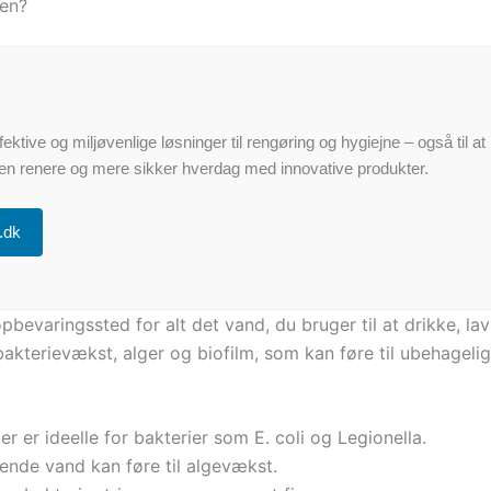
ren?
fektive og miljøvenlige løsninger til rengøring og hygiejne – også ti
å en renere og mere sikker hverdag med innovative produkter.
.dk
evaringssted for alt det vand, du bruger til at drikke, l
kterievækst, alger og biofilm, som kan føre til ubehagelig 
r er ideelle for bakterier som E. coli og Legionella.
ende vand kan føre til algevækst.