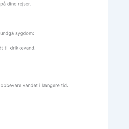
å dine rejser.
g undgå sygdom:
t til drikkevand.
al opbevare vandet i længere tid.