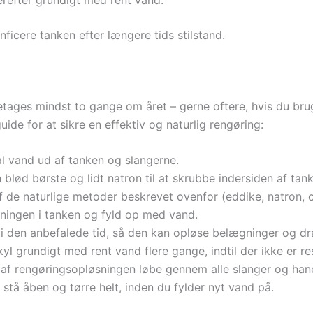
nficere tanken efter længere tids stilstand.
etages mindst to gange om året – gerne oftere, hvis du br
guide for at sikre en effektiv og naturlig rengøring:
 vand ud af tanken og slangerne.
blød børste og lidt natron til at skrubbe indersiden af tan
 de naturlige metoder beskrevet ovenfor (eddike, natron, c
ingen i tanken og fyld op med vand.
i den anbefalede tid, så den kan opløse belægninger og dr
l grundigt med rent vand flere gange, indtil der ikke er res
af rengøringsopløsningen løbe gennem alle slanger og haner
 stå åben og tørre helt, inden du fylder nyt vand på.