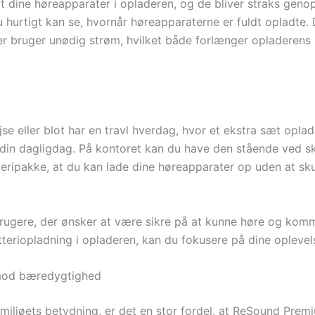
lot dine høreapparater i opladeren, og de bliver straks ge
du hurtigt kan se, hvornår høreapparaterne er fuldt opladte.
r bruger unødig strøm, hvilket både forlænger opladerens l
jse eller blot har en travl hverdag, hvor et ekstra sæt opl
 din dagligdag. På kontoret kan du have den stående ved skr
teripakke, at du kan lade dine høreapparater op uden at skul
brugere, der ønsker at være sikre på at kunne høre og kom
atteriopladning i opladeren, kan du fokusere på dine oplev
t mod bæredygtighed
miljøets betydning, er det en stor fordel, at ReSound Pre