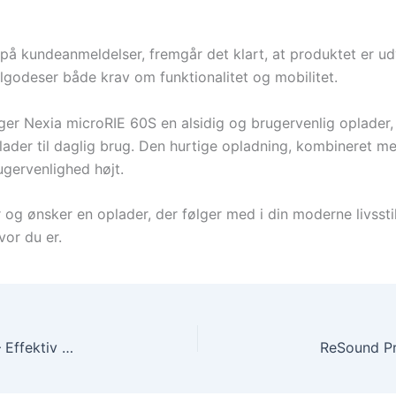
 på kundeanmeldelser, fremgår det klart, at produktet er u
lgodeser både krav om funktionalitet og mobilitet.
Nexia microRIE 60S en alsidig og brugervenlig oplader, s
plader til daglig brug. Den hurtige opladning, kombineret m
ugervenlighed højt.
og ønsker en oplader, der følger med i din moderne livssti
vor du er.
ReSound Standard Charger Nexia microRIE 60S – Effektiv og Praktisk