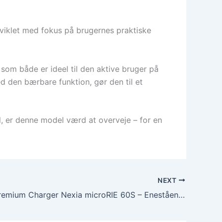
dviklet med fokus på brugernes praktiske
om både er ideel til den aktive bruger på
ed den bærbare funktion, gør den til et
l, er denne model værd at overveje – for en
NEXT
ReSound Premium Charger Nexia microRIE 60S – Enestående pålidelig oplader