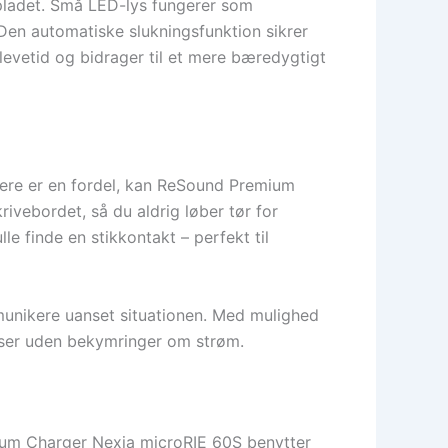
nopladet. Små LED-lys fungerer som
 Den automatiske slukningsfunktion sikrer
evetid og bidrager til et mere bæredygtigt
adere er en fordel, kan ReSound Premium
ivebordet, så du aldrig løber tør for
le finde en stikkontakt – perfekt til
munikere uanset situationen. Med mulighed
elser uden bekymringer om strøm.
mium Charger Nexia microRIE 60S benytter