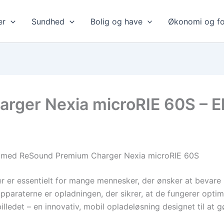
er
Sundhed
Bolig og have
Økonomi og fo
ger Nexia microRIE 60S – Eks
vt med ReSound Premium Charger Nexia microRIE 60S
er er essentielt for mange mennesker, der ønsker at bevare
eapparaterne er opladningen, der sikrer, at de fungerer op
ledet – en innovativ, mobil opladeløsning designet til at g