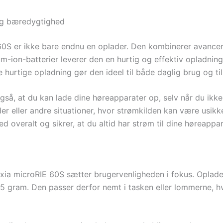
 og bæredygtighed
S er ikke bare endnu en oplader. Den kombinerer avancer
m-ion-batterier leverer den en hurtig og effektiv opladnin
e hurtige opladning gør den ideel til både daglig brug og til
så, at du kan lade dine høreapparater op, selv når du ikke 
der eller andre situationer, hvor strømkilden kan være usik
 overalt og sikrer, at du altid har strøm til dine høreappar
a microRIE 60S sætter brugervenligheden i fokus. Oplade
ram. Den passer derfor nemt i tasken eller lommerne, hvil