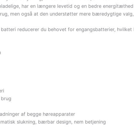
opladelige, har en længere levetid og en bedre energitæthed 
 brug, men også at den understøtter mere bæredygtige valg, 
batteri reducerer du behovet for engangsbatterier, hvilket
n
ri
s brug
pladninger af begge høreapparater
matisk slukning, bærbar design, nem betjening