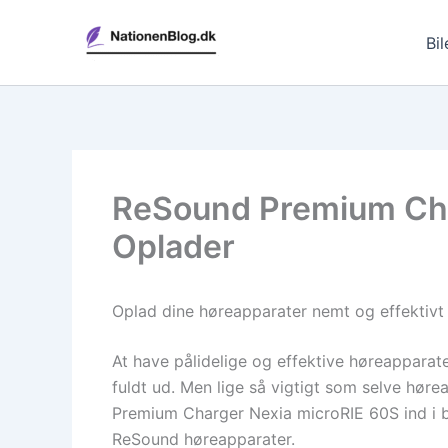
Gå
til
Bil
indholdet
ReSound Premium Char
Oplader
Oplad dine høreapparater nemt og effekti
At have pålidelige og effektive høreapparat
fuldt ud. Men lige så vigtigt som selve hør
Premium Charger Nexia microRIE 60S ind i bil
ReSound høreapparater.