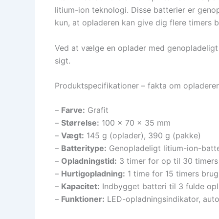
litium-ion teknologi. Disse batterier er gen
kun, at opladeren kan give dig flere timers
Ved at vælge en oplader med genopladeligt 
sigt.
Produktspecifikationer – fakta om opladere
–
Farve:
Grafit
–
Størrelse:
100 x 70 x 35 mm
–
Vægt:
145 g (oplader), 390 g (pakke)
–
Batteritype:
Genopladeligt litium-ion-batte
–
Opladningstid:
3 timer for op til 30 timer
–
Hurtigopladning:
1 time for 15 timers brug
–
Kapacitet:
Indbygget batteri til 3 fulde o
–
Funktioner:
LED-opladningsindikator, auto