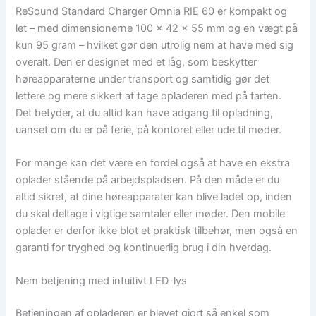
ReSound Standard Charger Omnia RIE 60 er kompakt og
let – med dimensionerne 100 x 42 x 55 mm og en vægt på
kun 95 gram – hvilket gør den utrolig nem at have med sig
overalt. Den er designet med et låg, som beskytter
høreapparaterne under transport og samtidig gør det
lettere og mere sikkert at tage opladeren med på farten.
Det betyder, at du altid kan have adgang til opladning,
uanset om du er på ferie, på kontoret eller ude til møder.
For mange kan det være en fordel også at have en ekstra
oplader stående på arbejdspladsen. På den måde er du
altid sikret, at dine høreapparater kan blive ladet op, inden
du skal deltage i vigtige samtaler eller møder. Den mobile
oplader er derfor ikke blot et praktisk tilbehør, men også en
garanti for tryghed og kontinuerlig brug i din hverdag.
Nem betjening med intuitivt LED-lys
Betjeningen af opladeren er blevet gjort så enkel som