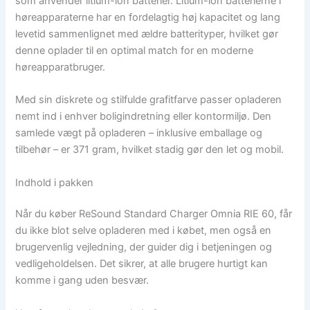
som anvender litium-ion batterier. Litium-ion batterierne i
høreapparaterne har en fordelagtig høj kapacitet og lang
levetid sammenlignet med ældre batterityper, hvilket gør
denne oplader til en optimal match for en moderne
høreapparatbruger.
Med sin diskrete og stilfulde grafitfarve passer opladeren
nemt ind i enhver boligindretning eller kontormiljø. Den
samlede vægt på opladeren – inklusive emballage og
tilbehør – er 371 gram, hvilket stadig gør den let og mobil.
Indhold i pakken
Når du køber ReSound Standard Charger Omnia RIE 60, får
du ikke blot selve opladeren med i købet, men også en
brugervenlig vejledning, der guider dig i betjeningen og
vedligeholdelsen. Det sikrer, at alle brugere hurtigt kan
komme i gang uden besvær.