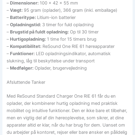
–
Dimensioner:
100 x 42 x 55 mm
–
Vægt:
95 gram (oplader), 366 gram (inkl. emballage)
–
Batteritype:
Litium-ion batterier
–
Opladningstid:
3 timer for fuld opladning
–
Brugstid på fuldt opladning:
Op til 30 timer
–
Hurtigopladning:
1 time for 15 timers brug
–
Kompatibilitet:
ReSound One RIE 61 høreapparater
–
Funktioner:
LED opladningsindikator, automatisk
slukning, låg til beskyttelse under transport
–
Medfølger:
Oplader, brugervejledning
Afsluttende Tanker
Med ReSound Standard Charger One RIE 61 får du en
oplader, der kombinerer hurtig opladning med praktisk
mobilitet og intuitive funktioner. Den er ikke bare et tilbehør,
men en vigtig del af din høreoplevelse, som sikrer, at dine
apparater altid er klar, når du har brug for dem. Uanset om
du arbejder på kontoret, rejser eller bare ønsker en pålidelig