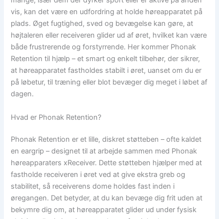
mange, især dem der dyrker sport eller er aktive på anden
vis, kan det være en udfordring at holde høreapparatet på
plads. Øget fugtighed, sved og bevægelse kan gøre, at
højtaleren eller receiveren glider ud af øret, hvilket kan være
både frustrerende og forstyrrende. Her kommer Phonak
Retention til hjælp – et smart og enkelt tilbehør, der sikrer,
at høreapparatet fastholdes stabilt i øret, uanset om du er
på løbetur, til træning eller blot bevæger dig meget i løbet af
dagen.
Hvad er Phonak Retention?
Phonak Retention er et lille, diskret støtteben – ofte kaldet
en eargrip – designet til at arbejde sammen med Phonak
høreapparaters xReceiver. Dette støtteben hjælper med at
fastholde receiveren i øret ved at give ekstra greb og
stabilitet, så receiverens dome holdes fast inden i
øregangen. Det betyder, at du kan bevæge dig frit uden at
bekymre dig om, at høreapparatet glider ud under fysisk