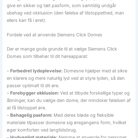
give en sikker og tæt pasform, som samtidig undgår
ubehag ved okklusion (den følelse af tilstoppethed, man
ellers kan få i øret).
Fordele ved at anvende Siemens Click Domes
Der er mange gode grunde til at vælge Siemens Click
Domes som tilbehør til dit høreapparat:
–
Forbedret lydoplevelse:
Domesne hjælper med at sikre
en klarere og mere naturlig lyd ved at styre lyden, så den
passer optimalt til dit øre.
–
Forebygger okklusion:
Ved at tilbyde forskellige typer og
åbninger, kan du vælge den dome, der mindsker følelsen af
at få tilstoppet øre.
–
Behagelig pasform:
Med deres bløde og fleksible
materiale tilpasser domesne sig øregangens form, hvilket
øger komforten ved langtidsbrug.
–
Hudvenligt materiale:
Nemme at anvende for personer