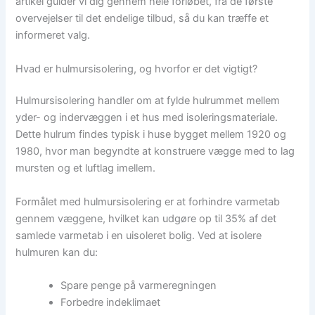
artikel guider vi dig gennem hele forløbet, fra de første
overvejelser til det endelige tilbud, så du kan træffe et
informeret valg.
Hvad er hulmursisolering, og hvorfor er det vigtigt?
Hulmursisolering handler om at fylde hulrummet mellem
yder- og indervæggen i et hus med isoleringsmateriale.
Dette hulrum findes typisk i huse bygget mellem 1920 og
1980, hvor man begyndte at konstruere vægge med to lag
mursten og et luftlag imellem.
Formålet med hulmursisolering er at forhindre varmetab
gennem væggene, hvilket kan udgøre op til 35% af det
samlede varmetab i en uisoleret bolig. Ved at isolere
hulmuren kan du:
Spare penge på varmeregningen
Forbedre indeklimaet