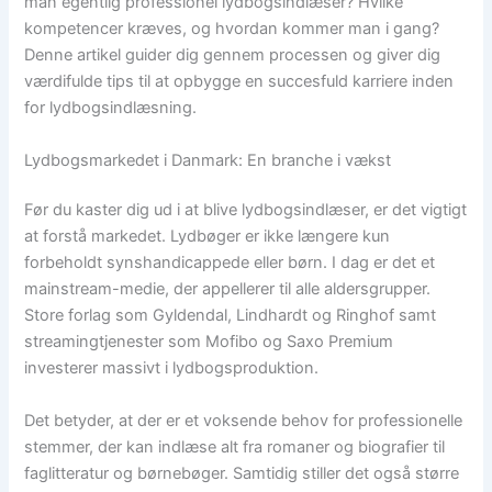
man egentlig professionel lydbogsindlæser? Hvilke
kompetencer kræves, og hvordan kommer man i gang?
Denne artikel guider dig gennem processen og giver dig
værdifulde tips til at opbygge en succesfuld karriere inden
for lydbogsindlæsning.
Lydbogsmarkedet i Danmark: En branche i vækst
Før du kaster dig ud i at blive lydbogsindlæser, er det vigtigt
at forstå markedet. Lydbøger er ikke længere kun
forbeholdt synshandicappede eller børn. I dag er det et
mainstream-medie, der appellerer til alle aldersgrupper.
Store forlag som Gyldendal, Lindhardt og Ringhof samt
streamingtjenester som Mofibo og Saxo Premium
investerer massivt i lydbogsproduktion.
Det betyder, at der er et voksende behov for professionelle
stemmer, der kan indlæse alt fra romaner og biografier til
faglitteratur og børnebøger. Samtidig stiller det også større