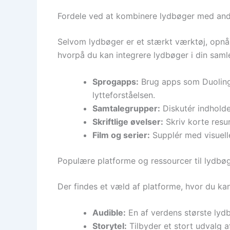
Fordele ved at kombinere lydbøger med and
Selvom lydbøger er et stærkt værktøj, opnå
hvorpå du kan integrere lydbøger i din saml
Sprogapps:
Brug apps som Duoling
lytteforståelsen.
Samtalegrupper:
Diskutér indhold
Skriftlige øvelser:
Skriv korte resumé
Film og serier:
Supplér med visuell
Populære platforme og ressourcer til lydbø
Der findes et væld af platforme, hvor du ka
Audible:
En af verdens største lyd
Storytel:
Tilbyder et stort udvalg 