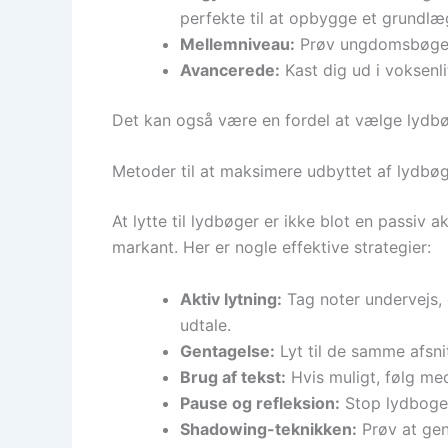
perfekte til at opbygge et grundl
Mellemniveau:
Prøv ungdomsbøger e
Avancerede:
Kast dig ud i voksenl
Det kan også være en fordel at vælge lydbøg
Metoder til at maksimere udbyttet af lydbø
At lytte til lydbøger er ikke blot en passiv
markant. Her er nogle effektive strategier:
Aktiv lytning:
Tag noter undervejs, 
udtale.
Gentagelse:
Lyt til de samme afsni
Brug af tekst:
Hvis muligt, følg med
Pause og refleksion:
Stop lydbogen
Shadowing-teknikken:
Prøv at gen