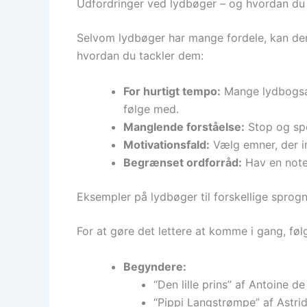
Udfordringer ved lydbøger – og hvordan 
Selvom lydbøger har mange fordele, kan der 
hvordan du tackler dem:
For hurtigt tempo:
Mange lydbogsap
følge med.
Manglende forståelse:
Stop og spol
Motivationsfald:
Vælg emner, der in
Begrænset ordforråd:
Hav en notes
Eksempler på lydbøger til forskellige sprog
For at gøre det lettere at komme i gang, føl
Begyndere:
“Den lille prins” af Antoine 
“Pippi Langstrømpe” af Astri