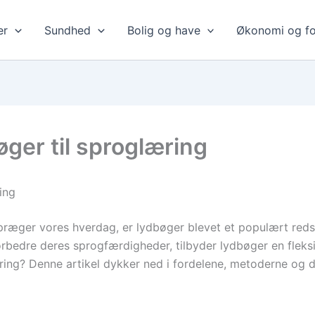
er
Sundhed
Bolig og have
Økonomi og fo
ger til sproglæring
ing
t præger vores hverdag, er lydbøger blevet et populært red
 forbedre deres sprogfærdigheder, tilbyder lydbøger en fl
ring? Denne artikel dykker ned i fordelene, metoderne og d