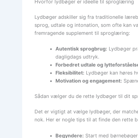
Hvorfor lydbøger er ideelle til sproglæring
Lydbøger adskiller sig fra traditionelle lære
sprog, udtale og intonation, som ofte kan væ
fremragende supplement til sproglæring:
Autentisk sprogbrug:
Lydbøger præs
dagligdags udtryk.
Forbedret udtale og lytteforståels
Fleksibilitet:
Lydbøger kan høres hvo
Motivation og engagement:
Spænde
Sådan vælger du de rette lydbøger til dit s
Det er vigtigt at vælge lydbøger, der matche
nok. Her er nogle tips til at finde den rette 
Begyndere:
Start med børnebøger e