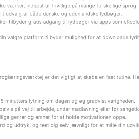
ke værker, indlæst af frivillige på mange forskellige sprog.
rt udvalg af både danske og udenlandske lydbøger.
er tilbyder gratis adgang til lydbøger via apps som eReole
n valgte platform tilbyder mulighed for at downloade lydbøg
glæringsværktøj er det vigtigt at skabe en fast rutine. Her 
5 minutters lytning om dagen og øg gradvist varigheden.
lvis på vej til arbejde, under madlavning eller før sengeti
llige genrer og emner for at holde motivationen oppe.
d og udtryk, og test dig selv jævnligt for at måle din udvik