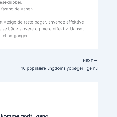
læseklubber.
t fastholde vanen.
t vælge de rette bøger, anvende effektive
jse både sjovere og mere effektiv. Uanset
itel ad gangen.
NEXT
10 populære ungdomslydbøger lige nu
at komme godt i gang