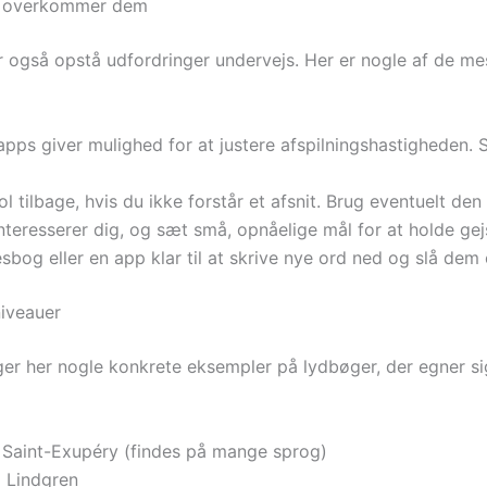
du overkommer dem
også opstå udfordringer undervejs. Her er nogle af de mest
ps giver mulighed for at justere afspilningshastigheden. 
 tilbage, hvis du ikke forstår et afsnit. Brug eventuelt den
teresserer dig, og sæt små, opnåelige mål for at holde ge
bog eller en app klar til at skrive nye ord ned og slå dem
niveauer
ger her nogle konkrete eksempler på lydbøger, der egner sig 
de Saint-Exupéry (findes på mange sprog)
d Lindgren