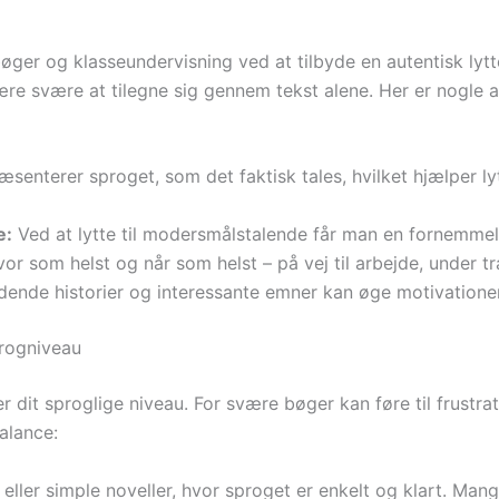
bøger og klasseundervisning ved at tilbyde en autentisk lytt
re svære at tilegne sig gennem tekst alene. Her er nogle af 
enterer sproget, som det faktisk tales, hvilket hjælper ly
e:
Ved at lytte til modersmålstalende får man en fornemmels
r som helst og når som helst – på vej til arbejde, under t
nde historier og interessante emner kan øge motivationen
progniveau
r dit sproglige niveau. For svære bøger kan føre til frustra
balance:
ller simple noveller, hvor sproget er enkelt og klart. Ma