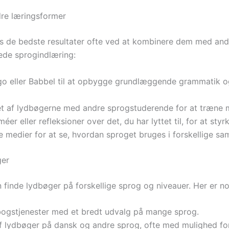
re læringsformer
s de bedste resultater ofte ved at kombinere dem med and
ede sprogindlæring:
o eller Babbel til at opbygge grundlæggende grammatik og
et af lydbøgerne med andre sprogstuderende for at træne 
er eller refleksioner over det, du har lyttet til, for at styr
e medier for at se, hvordan sproget bruges i forskellige 
ger
n finde lydbøger på forskellige sprog og niveauer. Her er n
bogstjenester med et bredt udvalg på mange sprog.
af lydbøger på dansk og andre sprog, ofte med mulighed for