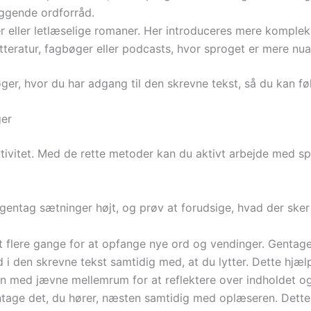
æggende ordforråd.
ller letlæselige romaner. Her introduceres mere kompleks
itteratur, fagbøger eller podcasts, hvor sproget er mere nu
er, hvor du har adgang til den skrevne tekst, så du kan fø
ger
 aktivitet. Med de rette metoder kan du aktivt arbejde med 
gentag sætninger højt, og prøv at forudsige, hvad der sker 
t flere gange for at opfange nye ord og vendinger. Gentagels
 i den skrevne tekst samtidig med, at du lytter. Dette hjæ
 med jævne mellemrum for at reflektere over indholdet og s
tage det, du hører, næsten samtidig med oplæseren. Dette