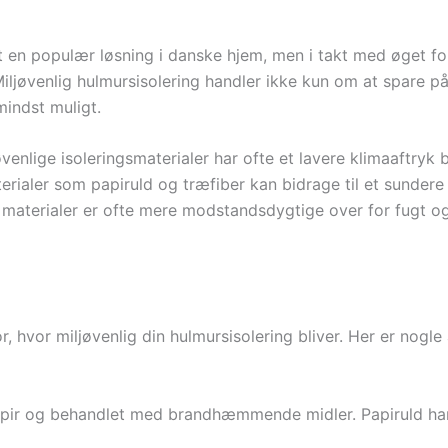
t en populær løsning i danske hjem, men i takt med øget fo
 Miljøvenlig hulmursisolering handler ikke kun om at spare
mindst muligt.
venlige isoleringsmaterialer har ofte et lavere klimaaftryk 
erialer som papiruld og træfiber kan bidrage til et sundere
aterialer er ofte mere modstandsdygtige over for fugt og 
or, hvor miljøvenlig din hulmursisolering bliver. Her er no
pir og behandlet med brandhæmmende midler. Papiruld har et 