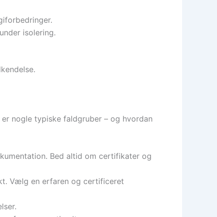
giforbedringer.
under isolering.
dkendelse.
r er nogle typiske faldgruber – og hvordan
umentation. Bed altid om certifikater og
kt. Vælg en erfaren og certificeret
lser.