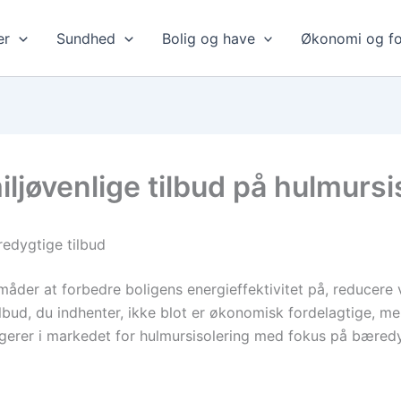
er
Sundhed
Bolig og have
Økonomi og fo
ljøvenlige tilbud på hulmursi
redygtige tilbud
 måder at forbedre boligens energieffektivitet på, reduce
lbud, du indhenter, ikke blot er økonomisk fordelagtige, men
gerer i markedet for hulmursisolering med fokus på bæred