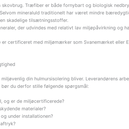
 skovbrug. Træfiber er både fornybart og biologisk nedbry
Selvom mineraluld traditionelt har været mindre bæredygtig
n skadelige tilsætningsstoffer.
neraler, der udvindes med relativt lav miljøpåvirkning og h
e er certificeret med miljømærker som Svanemærket eller EU
gtighed
r miljøvenlig din hulmursisolering bliver. Leverandørens ar
d, bør du derfor stille følgende spørgsmål:
I, og er de miljøcertificerede?
rskydende materialer?
 og under installationen?
aftryk?