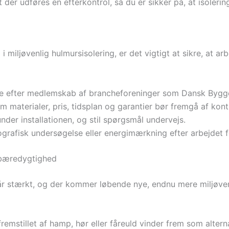
t der udføres en efterkontrol, så du er sikker på, at isoleri
 i miljøvenlig hulmursisolering, er det vigtigt at sikre, at 
 efter medlemskab af brancheforeninger som Dansk Byggeri
om materialer, pris, tidsplan og garantier bør fremgå af kont
nder installationen, og stil spørgsmål undervejs.
rafisk undersøgelse eller energimærkning efter arbejdet for 
 bæredygtighed
 går stærkt, og der kommer løbende nye, endnu mere miljøve
fremstillet af hamp, hør eller fåreuld vinder frem som alternat