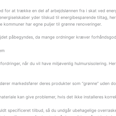
 for at trække en del af arbejdslønnen fra i skat ved ener
energiselskaber yder tilskud til energibesparende tiltag, her
 kommuner har egne puljer til grønne renoveringer.
rbejdet påbegyndes, da mange ordninger kræver forhåndsgo
dem
ordringer, når du vil have miljøvenlig hulmursisolering. He
dører markedsfører deres produkter som “grønne” uden dok
teriale kan give problemer, hvis det ikke installeres korre
fuldt specificeret tilbud, så du undgår ubehagelige overraske