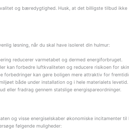
valitet og bæredygtighed. Husk, at det billigste tilbud ikke
nlig løsning, når du skal have isoleret din hulmur:
olering reducerer varmetabet og dermed energiforbruget.
ler kan forbedre luftkvaliteten og reducere risikoen for s
 forbedringer kan gøre boligen mere attraktiv for fremtid
iljøet både under installation og i hele materialets levetid.
kud eller fradrag gennem statslige energispareordninger.
aten og visse energiselskaber økonomiske incitamenter til b
ersøge følgende muligheder: