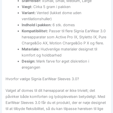
Størrelser:
xSmall, Small, Medium, Large
Vægt:
Cirka 5 gram i pakken
Variant:
Vented (lukket dome uden
ventilationshuller)
Indhold i pakken:
6 stk. domes
Kompatibilitet:
Passer til flere Signia EarWear 3.0
høreapparater som Active Pro IX, Styletto IX, Pure
Charge&Go AX, Motion Charge&Go P X og flere.
Materiale:
Hudvenlige materialer designet til
komfort og holdbarhed
Design:
Mørk farve for øget diskretion i
øregangen
Hvorfor vælge Signia EarWear Sleeves 3.0?
Valget af domes til dit høreapparat er ikke trivielt; det
påvirker både komforten og lydoplevelsen betydeligt. Med
EarWear Sleeves 3.0 får du et produkt, der er nøje designet
til at tilbyde fleksibilitet, så du kan tilpasse hørelsen til lige