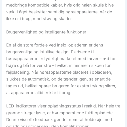
medbringe kompatible kabler, hvis originalen skulle blive
væk. Låget beskytter samtidig høreapparaterne, når de
ikke er i brug, mod støv og skader.
Brugervenlighed og intelligente funktioner
En af de store fordele ved Insio-opladeren er dens
brugervenlige og intuitive design. Pladserne til
høreapparaterne er tydeligt markeret med farver – rød for
højre og blå for venstre – hvilket minimerer risikoen for
fejlplacering. Når høreapparaterne placeres i opladeren,
slukkes de automatisk, og de tænder igen, så snart de
tages ud, hvilket sparer brugeren for ekstra tryk og sikrer,
at apparaterne altid er klar til brug.
LED-indikatorer viser opladningsstatus i realtid. Når hele tre
grønne streger lyser, er høreapparaterne fuldt opladede.
Denne visuelle feedback gør det nemt at holde øje med
opladningsprocessen uden komplikationer.