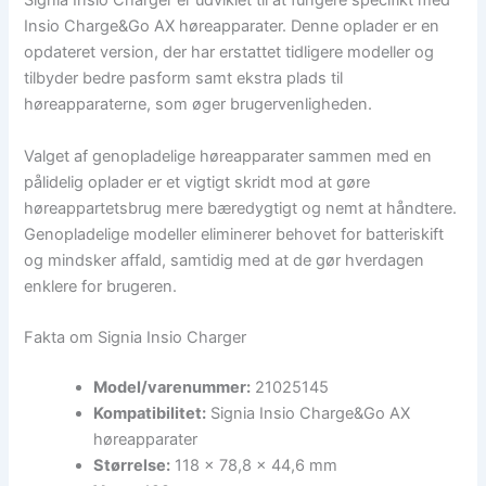
Signia Insio Charger er udviklet til at fungere specifikt med
Insio Charge&Go AX høreapparater. Denne oplader er en
opdateret version, der har erstattet tidligere modeller og
tilbyder bedre pasform samt ekstra plads til
høreapparaterne, som øger brugervenligheden.
Valget af genopladelige høreapparater sammen med en
pålidelig oplader er et vigtigt skridt mod at gøre
høreappartetsbrug mere bæredygtigt og nemt at håndtere.
Genopladelige modeller eliminerer behovet for batteriskift
og mindsker affald, samtidig med at de gør hverdagen
enklere for brugeren.
Fakta om Signia Insio Charger
Model/varenummer:
21025145
Kompatibilitet:
Signia Insio Charge&Go AX
høreapparater
Størrelse:
118 x 78,8 x 44,6 mm