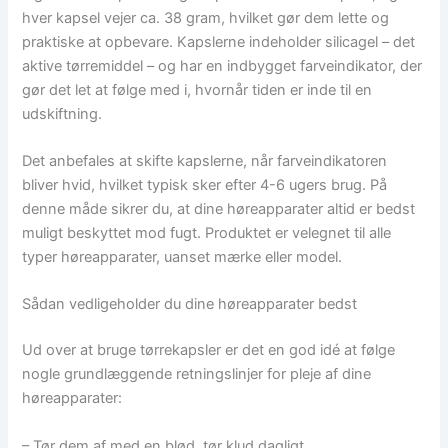
hver kapsel vejer ca. 38 gram, hvilket gør dem lette og
praktiske at opbevare. Kapslerne indeholder silicagel – det
aktive tørremiddel – og har en indbygget farveindikator, der
gør det let at følge med i, hvornår tiden er inde til en
udskiftning.
Det anbefales at skifte kapslerne, når farveindikatoren
bliver hvid, hvilket typisk sker efter 4-6 ugers brug. På
denne måde sikrer du, at dine høreapparater altid er bedst
muligt beskyttet mod fugt. Produktet er velegnet til alle
typer høreapparater, uanset mærke eller model.
Sådan vedligeholder du dine høreapparater bedst
Ud over at bruge tørrekapsler er det en god idé at følge
nogle grundlæggende retningslinjer for pleje af dine
høreapparater:
– Tør dem af med en blød, tør klud dagligt.