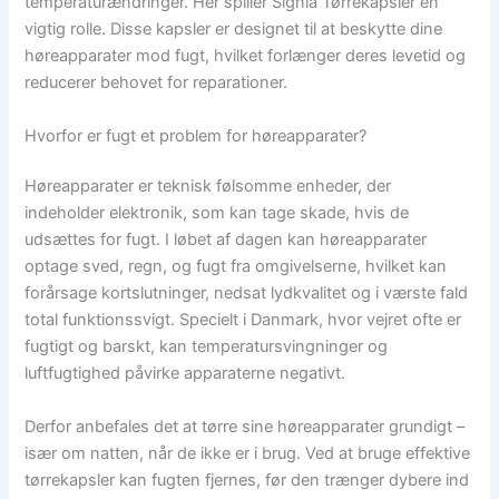
temperaturændringer. Her spiller Signia Tørrekapsler en
vigtig rolle. Disse kapsler er designet til at beskytte dine
høreapparater mod fugt, hvilket forlænger deres levetid og
reducerer behovet for reparationer.
Hvorfor er fugt et problem for høreapparater?
Høreapparater er teknisk følsomme enheder, der
indeholder elektronik, som kan tage skade, hvis de
udsættes for fugt. I løbet af dagen kan høreapparater
optage sved, regn, og fugt fra omgivelserne, hvilket kan
forårsage kortslutninger, nedsat lydkvalitet og i værste fald
total funktionssvigt. Specielt i Danmark, hvor vejret ofte er
fugtigt og barskt, kan temperatursvingninger og
luftfugtighed påvirke apparaterne negativt.
Derfor anbefales det at tørre sine høreapparater grundigt –
især om natten, når de ikke er i brug. Ved at bruge effektive
tørrekapsler kan fugten fjernes, før den trænger dybere ind