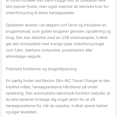
af disse modeller kan være trygge ved, at opladeren ikke
blot passer fysisk, men også matcher de tekniske krav for
strømforsyning til deres høreapparater.
Opladeren leveres i en elegant sort farve og inkluderer en
brugermanual, som guider brugeren gennem opsætning og
brug. Den kan tilsluttes med en USB strømadapter, hvilket
gør den kompatibel med mange typer strømforsyninger
som f.eks. bærbare computere, powerbanks eller
almindelige vægstik.
Praktiske funktioner og brugertilpasning
En særlig fordel ved Rexton Slim-RIC Travel Charger er den
intuitive måde, høreapparaterne håndteres på under
opladning. Den automatiske tænd/sluk-funktion betyder, at
du ikke behøver foretage dig noget aktivt for at slå
høreapparaterne fra, når de oplades, hvilket sparer batteri
og øger levetiden.