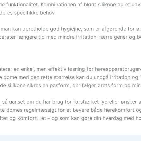
funktionalitet. Kombinationen af blødt silikone og et udval
 deres specifikke behov.
t man kan opretholde god hygiejne, som er afgørende for 
rater længere tid med mindre irritation, færre gener og b
er en enkel, men effektiv løsning for høreapparatbrugere
e dome med den rette størrelse kan du undgå irritation og 
de silikone sikres en pasform, der følger ørets form og mi
 så uanset om du har brug for forstærket lyd eller ønsker
fte domes regelmæssigt for at bevare både hørekomfort og
alitet og komfort i ét – og som kan gøre din hverdag med 