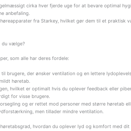
gelmæssigt cirka hver fjerde uge for at bevare optimal hyg
ne anbefaling.
e høreapparater fra Starkey, hvilket gør dem til et praktisk 
l du vælge?
per, som alle har deres fordele:
l brugere, der ønsker ventilation og en lettere lydoplevel
mildt høretab.
en, hvilket er optimalt hvis du oplever feedback eller pibe
igt for visse brugere.
rsegling og er rettet mod personer med større høretab el
dforstærkning, men tillader mindre ventilation.
in høretabsgrad, hvordan du oplever lyd og komfort med d