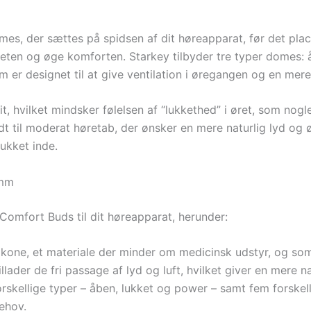
es, der sættes på spidsen af dit høreapparat, før det pla
teten og øge komforten. Starkey tilbyder tre typer domes:
er designet til at give ventilation i øregangen og en mere 
rit, hvilket mindsker følelsen af “lukkethed” i øret, som no
ldt til moderat høretab, der ønsker en mere naturlig lyd og
ukket inde.
1mm
omfort Buds til dit høreapparat, herunder:
ilikone, et materiale der minder om medicinsk udstyr, og som e
lader de fri passage af lyd og luft, hvilket giver en mere n
forskellige typer – åben, lukket og power – samt fem forskell
behov.