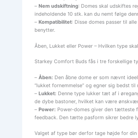
–
Nem udskiftning
: Domes skal udskiftes re
indeholdende 10 stk. kan du nemt følge den
–
Kompatibilitet
: Disse domes passer til all
benytter.
Åben, Lukket eller Power – Hvilken type ska
Starkey Comfort Buds fås i tre forskellige ty
–
Åben:
Den åbne dome er som nævnt ideel ti
“lukket fornemmelse” og egner sig bedst til 
–
Lukket:
Denne type lukker tæt af i øregang
de dybe bastoner, hvilket kan være ønskværd
–
Power:
Power-domes giver den tætteste fo
feedback. Den tætte pasform sikrer bedre ly
Valget af type bør derfor tage højde for d