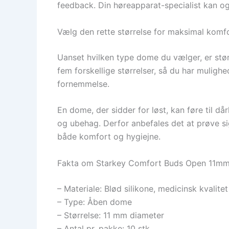
feedback. Din høreapparat-specialist kan o
Vælg den rette størrelse for maksimal komf
Uanset hvilken type dome du vælger, er stør
fem forskellige størrelser, så du har muligh
fornemmelse.
En dome, der sidder for løst, kan føre til då
og ubehag. Derfor anbefales det at prøve si
både komfort og hygiejne.
Fakta om Starkey Comfort Buds Open 11m
– Materiale: Blød silikone, medicinsk kvalitet
– Type: Åben dome
– Størrelse: 11 mm diameter
– Antal pr. pakke: 10 stk.