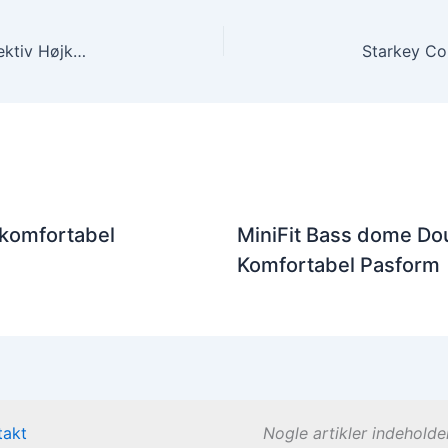
Blister Pack micro Tube S0B-L – Eksklusiv og Effektiv Højkvalitet
 komfortabel
MiniFit Bass dome Dou
Komfortabel Pasform
takt
Nogle artikler indeholde