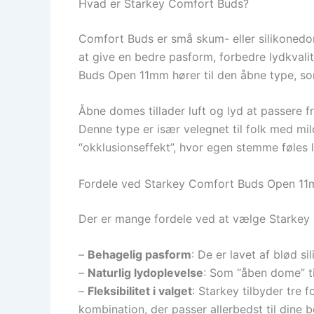
Hvad er Starkey Comfort Buds?
Comfort Buds er små skum- eller silikonedom
at give en bedre pasform, forbedre lydkvali
Buds Open 11mm hører til den åbne type, som 
Åbne domes tillader luft og lyd at passere f
Denne type er især velegnet til folk med mi
“okklusionseffekt”, hvor egen stemme føles l
Fordele ved Starkey Comfort Buds Open 1
Der er mange fordele ved at vælge Starkey C
–
Behagelig pasform
: De er lavet af blød s
–
Naturlig lydoplevelse
: Som “åben dome” til
–
Fleksibilitet i valget
: Starkey tilbyder tre 
kombination, der passer allerbedst til dine 