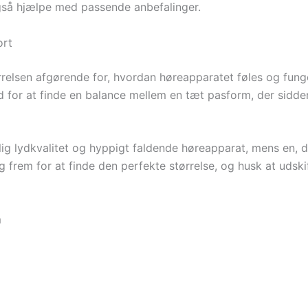
gså hjælpe med passende anbefalinger.
ort
relsen afgørende for, hvordan høreapparatet føles og funge
ed for at finde en balance mellem en tæt pasform, der sidder
rlig lydkvalitet og hyppigt faldende høreapparat, mens en, de
g frem for at finde den perfekte størrelse, og husk at uds
m