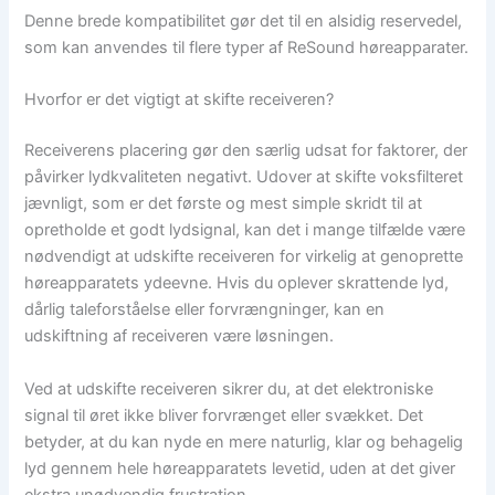
Denne brede kompatibilitet gør det til en alsidig reservedel,
som kan anvendes til flere typer af ReSound høreapparater.
Hvorfor er det vigtigt at skifte receiveren?
Receiverens placering gør den særlig udsat for faktorer, der
påvirker lydkvaliteten negativt. Udover at skifte voksfilteret
jævnligt, som er det første og mest simple skridt til at
opretholde et godt lydsignal, kan det i mange tilfælde være
nødvendigt at udskifte receiveren for virkelig at genoprette
høreapparatets ydeevne. Hvis du oplever skrattende lyd,
dårlig taleforståelse eller forvrængninger, kan en
udskiftning af receiveren være løsningen.
Ved at udskifte receiveren sikrer du, at det elektroniske
signal til øret ikke bliver forvrænget eller svækket. Det
betyder, at du kan nyde en mere naturlig, klar og behagelig
lyd gennem hele høreapparatets levetid, uden at det giver
ekstra unødvendig frustration.