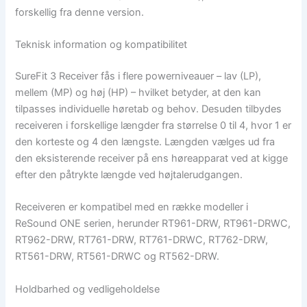
forskellig fra denne version.
Teknisk information og kompatibilitet
SureFit 3 Receiver fås i flere powerniveauer – lav (LP),
mellem (MP) og høj (HP) – hvilket betyder, at den kan
tilpasses individuelle høretab og behov. Desuden tilbydes
receiveren i forskellige længder fra størrelse 0 til 4, hvor 1 er
den korteste og 4 den længste. Længden vælges ud fra
den eksisterende receiver på ens høreapparat ved at kigge
efter den påtrykte længde ved højtalerudgangen.
Receiveren er kompatibel med en række modeller i
ReSound ONE serien, herunder RT961-DRW, RT961-DRWC,
RT962-DRW, RT761-DRW, RT761-DRWC, RT762-DRW,
RT561-DRW, RT561-DRWC og RT562-DRW.
Holdbarhed og vedligeholdelse