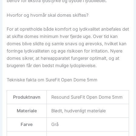
behov for ekstra lydstyrke og dybde i lydbilledet.
Hvorfor og hvornår skal domes skiftes?
For at opretholde både komfort og lydkvalitet anbefales det
at skifte domes minimum hver fjerde uge. Over tid kan
domes blive slidte og samle snavs og ørevoks, hvilket kan
forringe lydkvaliteten og øge risikoen for irritation. Nyere
domes sikrer, at høreapparatet fungerer optimalt, og at
brugeren får den bedst mulige lydoplevelse.
Tekniske fakta om SureFit Open Dome 5mm
Produktnavn
Resound SureFit Open Dome 5mm
Materiale
Blødt, hudvenligt materiale
Farve
Grå