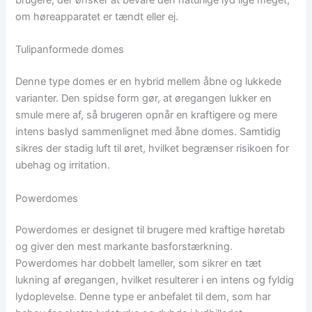
brugere, der ønsker at bevare den naturlige lyd lige meget,
om høreapparatet er tændt eller ej.
Tulipanformede domes
Denne type domes er en hybrid mellem åbne og lukkede
varianter. Den spidse form gør, at øregangen lukker en
smule mere af, så brugeren opnår en kraftigere og mere
intens baslyd sammenlignet med åbne domes. Samtidig
sikres der stadig luft til øret, hvilket begrænser risikoen for
ubehag og irritation.
Powerdomes
Powerdomes er designet til brugere med kraftige høretab
og giver den mest markante basforstærkning.
Powerdomes har dobbelt lameller, som sikrer en tæt
lukning af øregangen, hvilket resulterer i en intens og fyldig
lydoplevelse. Denne type er anbefalet til dem, som har