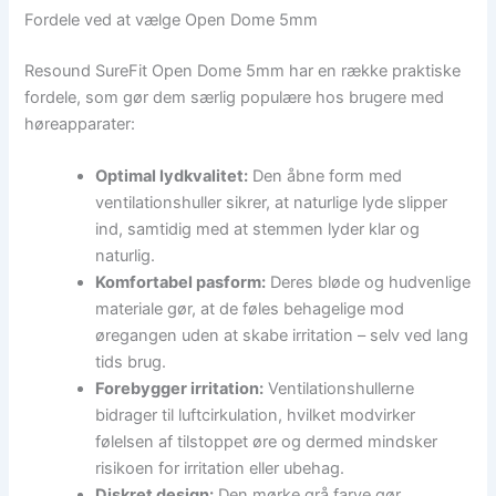
Fordele ved at vælge Open Dome 5mm
Resound SureFit Open Dome 5mm har en række praktiske
fordele, som gør dem særlig populære hos brugere med
høreapparater:
Optimal lydkvalitet:
Den åbne form med
ventilationshuller sikrer, at naturlige lyde slipper
ind, samtidig med at stemmen lyder klar og
naturlig.
Komfortabel pasform:
Deres bløde og hudvenlige
materiale gør, at de føles behagelige mod
øregangen uden at skabe irritation – selv ved lang
tids brug.
Forebygger irritation:
Ventilationshullerne
bidrager til luftcirkulation, hvilket modvirker
følelsen af tilstoppet øre og dermed mindsker
risikoen for irritation eller ubehag.
Diskret design:
Den mørke grå farve gør