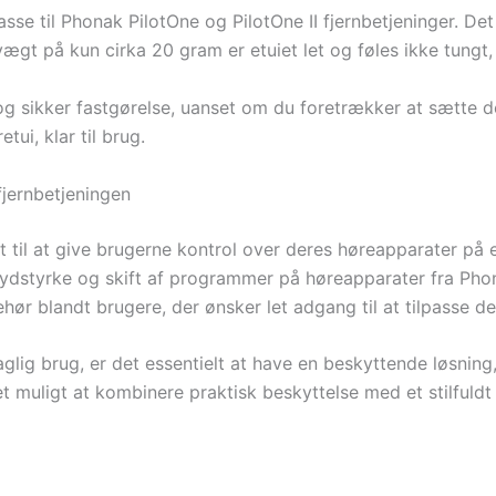
passe til Phonak PilotOne og PilotOne II fjernbetjeninger. De
gt på kun cirka 20 gram er etuiet let og føles ikke tungt, n
og sikker fastgørelse, uanset om du foretrækker at sætte d
ui, klar til brug.
jernbetjeningen
t til at give brugerne kontrol over deres høreapparater på 
af lydstyrke og skift af programmer på høreapparater fra P
hør blandt brugere, der ønsker let adgang til at tilpasse der
 daglig brug, er det essentielt at have en beskyttende løsning
et muligt at kombinere praktisk beskyttelse med et stilfuldt