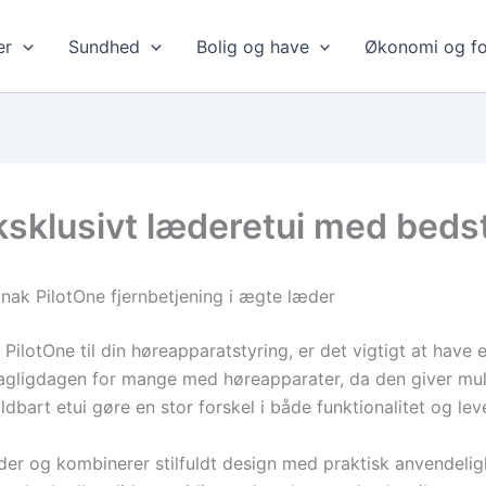
er
Sundhed
Bolig og have
Økonomi og fo
 Eksklusivt læderetui med beds
Phonak PilotOne fjernbetjening i ægte læder
PilotOne til din høreapparatstyring, er det vigtigt at hav
 dagligdagen for mange med høreapparater, da den giver muli
oldbart etui gøre en stor forskel i både funktionalitet og le
æder og kombinerer stilfuldt design med praktisk anvendeligh