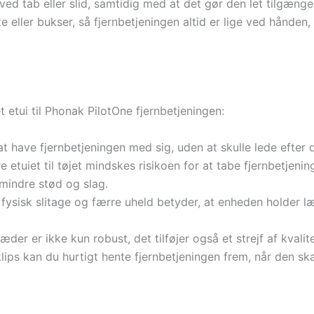
ved tab eller slid, samtidig med at det gør den let tilgæng
 eller bukser, så fjernbetjeningen altid er lige ved hånden, 
et etui til Phonak PilotOne fjernbetjeningen:
t have fjernbetjeningen med sig, uden at skulle lede efter d
 etuiet til tøjet mindskes risikoen for at tabe fjernbetjen
indre stød og slag.
fysisk slitage og færre uheld betyder, at enheden holder l
der er ikke kun robust, det tilføjer også et strejf af kvalitet
ps kan du hurtigt hente fjernbetjeningen frem, når den sk