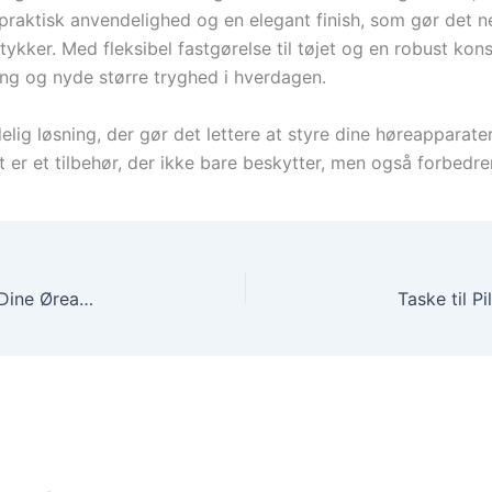
praktisk anvendelighed og en elegant finish, som gør det n
ykker. Med fleksibel fastgørelse til tøjet og en robust konst
ning og nyde større tryghed i hverdagen.
elig løsning, der gør det lettere at styre dine høreapparate
et er et tilbehør, der ikke bare beskytter, men også forbedr
SkinCare Gel – Eksklusiv og Effektiv Hudpleje til Dine Øreapparater
Taske til P