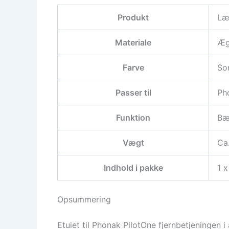
Produkt
Læd
Materiale
Æg
Farve
So
Passer til
Pho
Funktion
Bæ
Vægt
Ca
Indhold i pakke
1 
Opsummering
Etuiet til Phonak PilotOne fjernbetjeningen i