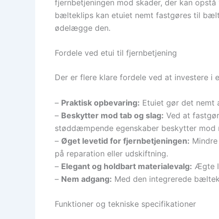
fjernbetjeningen mod skader, der kan opstå 
bælteklips kan etuiet nemt fastgøres til bælte
ødelægge den.
Fordele ved etui til fjernbetjening
Der er flere klare fordele ved at investere i 
–
Praktisk opbevaring:
Etuiet gør det nemt a
–
Beskytter mod tab og slag:
Ved at fastgøre
støddæmpende egenskaber beskytter mod m
–
Øget levetid for fjernbetjeningen:
Mindre 
på reparation eller udskiftning.
–
Elegant og holdbart materialevalg:
Ægte læ
–
Nem adgang:
Med den integrerede bæltekli
Funktioner og tekniske specifikationer