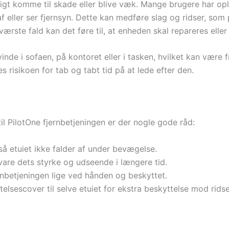
igt komme til skade eller blive væk. Mange brugere har ople
af eller ser fjernsyn. Dette kan medføre slag og ridser, so
 værste fald kan det føre til, at enheden skal repareres eller
inde i sofaen, på kontoret eller i tasken, hvilket kan være 
s risikoen for tab og tabt tid på at lede efter den.
til PilotOne fjernbetjeningen er der nogle gode råd:
 så etuiet ikke falder af under bevægelse.
evare dets styrke og udseende i længere tid.
ernbetjeningen lige ved hånden og beskyttet.
elsescover til selve etuiet for ekstra beskyttelse mod ridse