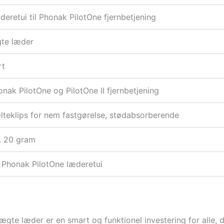
eretui til Phonak PilotOne fjernbetjening
te læder
rt
nak PilotOne og PilotOne II fjernbetjening
lteklips for nem fastgørelse, stødabsorberende
. 20 gram
x Phonak PilotOne læderetui
 ægte læder er en smart og funktionel investering for alle, 