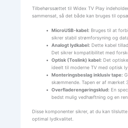
Tilbehørssættet til Widex TV Play indeholder
sammensat, så det både kan bruges til opsætn
MicroUSB-kabel:
Bruges til at for
sikrer stabil strømforsyning og dat
Analogt lydkabel:
Dette kabel tillad
Det sikrer kompatibilitet med forske
Optisk (Toslink) kabel:
Det optiske 
ideelt til moderne TV med optisk l
Monteringsbeslag inklusiv tape:
Gø
skæmmende. Tapen er af mærket 3M, 
Overfladerengøringsklud:
En speci
bedst mulig vedhæftning og en ren i
Disse komponenter sikrer, at du kan tilslut
optimal lydkvalitet.