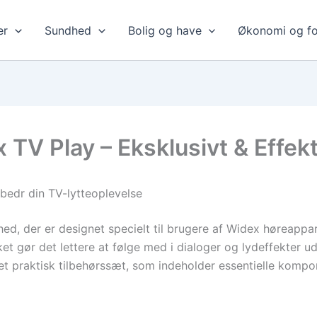
er
Sundhed
Bolig og have
Økonomi og fo
 TV Play – Eksklusivt & Effekt
rbedr din TV-lytteoplevelse
d, der er designet specielt til brugere af Widex høreappara
ket gør det lettere at følge med i dialoger og lydeffekter ud
ex et praktisk tilbehørssæt, som indeholder essentielle komp