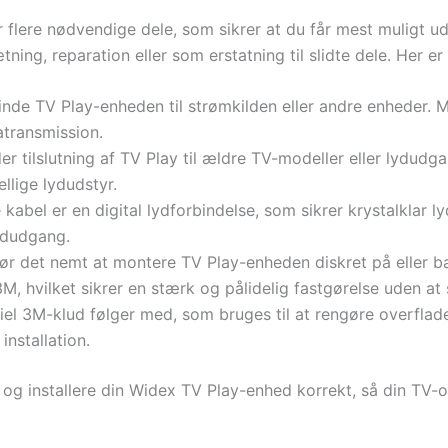
 flere nødvendige dele, som sikrer at du får mest muligt u
ing, reparation eller som erstatning til slidte dele. Her e
binde TV Play-enheden til strømkilden eller andre enheder.
atransmission.
er tilslutning af TV Play til ældre TV-modeller eller lydudgan
llige lydudstyr.
kabel er en digital lydforbindelse, som sikrer krystalklar ly
ydudgang.
r det nemt at montere TV Play-enheden diskret på eller bag 
hvilket sikrer en stærk og pålidelig fastgørelse uden at
el 3M-klud følger med, som bruges til at rengøre overflader
nstallation.
te og installere din Widex TV Play-enhed korrekt, så din TV