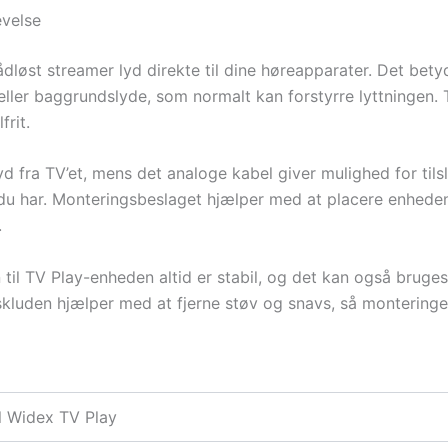
evelse
dløst streamer lyd direkte til dine høreapparater. Det betyd
 eller baggrundslyde, som normalt kan forstyrre lyttningen. 
frit.
 lyd fra TV’et, mens det analoge kabel giver mulighed for til
 du har. Monteringsbeslaget hjælper med at placere enheden 
.
il TV Play-enheden altid er stabil, og det kan også bruges t
kluden hjælper med at fjerne støv og snavs, så monteringen
il Widex TV Play