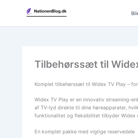
Gå
til
Bil
indholdet
Tilbehørssæt til Widex
Komplet tilbehørssæt til Widex TV Play – fo
Widex TV Play er en innovativ streaming-enhe
af TV-lyd direkte til dine høreapparater, hvil
funktionalitet og fleksibilitet tilbyder Wid
En komplet pakke med vigtige reservedele