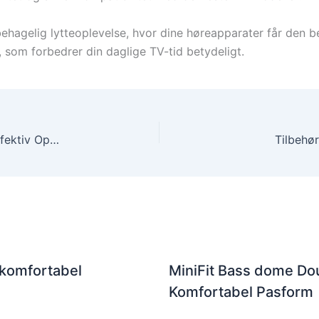
ehagelig lytteoplevelse, hvor dine høreapparater får den be
, som forbedrer din daglige TV-tid betydeligt.
Bernafon Charger Plus miniRITE – Eksklusiv og Effektiv Oplader
Tilbehør
 komfortabel
MiniFit Bass dome Dou
Komfortabel Pasform