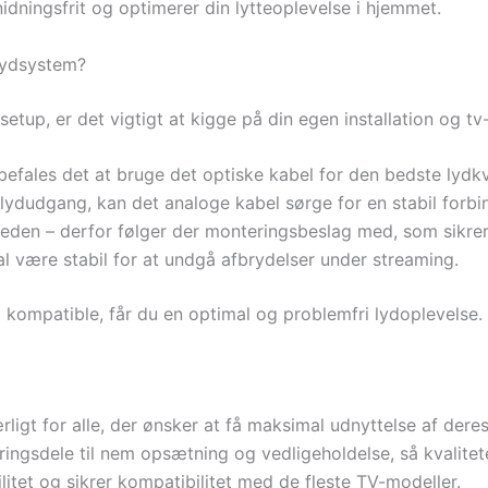
nidningsfrit og optimerer din lytteoplevelse i hjemmet.
 lydsystem?
setup, er det vigtigt at kigge på din egen installation og tv
efales det at bruge det optiske kabel for den bedste lydkva
lydudgang, kan det analoge kabel sørge for en stabil forbi
eden – derfor følger der monteringsbeslag med, som sikrer
 være stabil for at undgå afbrydelser under streaming.
 og kompatible, får du en optimal og problemfri lydoplevelse.
ligt for alle, der ønsker at få maksimal udnyttelse af der
ingsdele til nem opsætning og vedligeholdelse, så kvalitete
ilitet og sikrer kompatibilitet med de fleste TV-modeller.