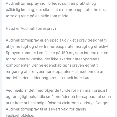
Audinell tørrespray ind i billedet som en praktisk og
pålidelig løsning, der sikrer, at dine høreapparater holdes
tørre og rene på en skånsom måde.
Hvad er Audinell Tørrespray?
Audinell tørrespray er en specialudviklet spray designet til
at fjerne fugt og støv fra høreapparater hurtigt og effektivt.
Sprayen kommer i en flaske på 150 ml, som indeholder en
tør og neutral væske, der ikke skader høreapparatets
komponenter. Denne egenskab gør sprayen egnet til
rengøring af alle typer høreapparater – uanset om de er
modeller, der sidder bag øret, eller helt inde i øret.
Ved hjælp af det medfølgende tynde rør kan man præcist
og forsigtigt behandle små områder på høreapparatet uden
at risikere at beskadige følsomt elektronisk udstyr. Det gør
Audinell tørrespray til et sikkert valg for daglig
vedligeholdelse.