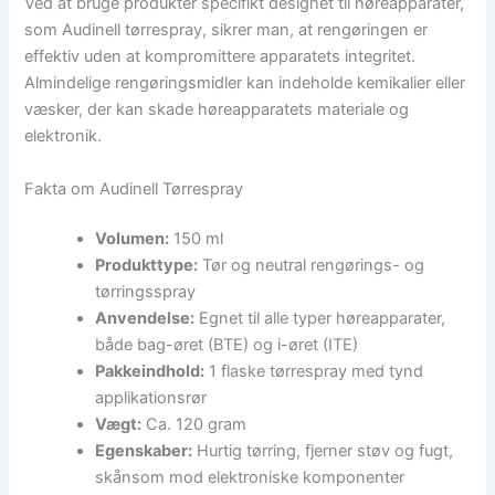
Ved at bruge produkter specifikt designet til høreapparater,
som Audinell tørrespray, sikrer man, at rengøringen er
effektiv uden at kompromittere apparatets integritet.
Almindelige rengøringsmidler kan indeholde kemikalier eller
væsker, der kan skade høreapparatets materiale og
elektronik.
Fakta om Audinell Tørrespray
Volumen:
150 ml
Produkttype:
Tør og neutral rengørings- og
tørringsspray
Anvendelse:
Egnet til alle typer høreapparater,
både bag-øret (BTE) og i-øret (ITE)
Pakkeindhold:
1 flaske tørrespray med tynd
applikationsrør
Vægt:
Ca. 120 gram
Egenskaber:
Hurtig tørring, fjerner støv og fugt,
skånsom mod elektroniske komponenter