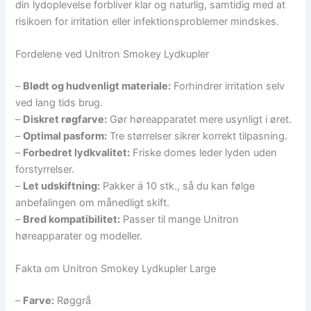
din lydoplevelse forbliver klar og naturlig, samtidig med at
risikoen for irritation eller infektionsproblemer mindskes.
Fordelene ved Unitron Smokey Lydkupler
–
Blødt og hudvenligt materiale:
Forhindrer irritation selv
ved lang tids brug.
–
Diskret røgfarve:
Gør høreapparatet mere usynligt i øret.
–
Optimal pasform:
Tre størrelser sikrer korrekt tilpasning.
–
Forbedret lydkvalitet:
Friske domes leder lyden uden
forstyrrelser.
–
Let udskiftning:
Pakker á 10 stk., så du kan følge
anbefalingen om månedligt skift.
–
Bred kompatibilitet:
Passer til mange Unitron
høreapparater og modeller.
Fakta om Unitron Smokey Lydkupler Large
–
Farve:
Røggrå