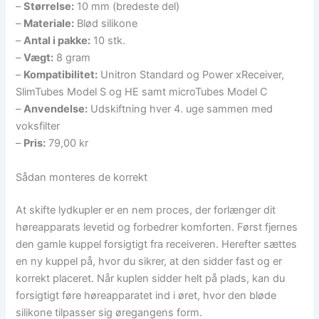
–
Størrelse:
10 mm (bredeste del)
–
Materiale:
Blød silikone
–
Antal i pakke:
10 stk.
–
Vægt:
8 gram
–
Kompatibilitet:
Unitron Standard og Power xReceiver,
SlimTubes Model S og HE samt microTubes Model C
–
Anvendelse:
Udskiftning hver 4. uge sammen med
voksfilter
–
Pris:
79,00 kr
Sådan monteres de korrekt
At skifte lydkupler er en nem proces, der forlænger dit
høreapparats levetid og forbedrer komforten. Først fjernes
den gamle kuppel forsigtigt fra receiveren. Herefter sættes
en ny kuppel på, hvor du sikrer, at den sidder fast og er
korrekt placeret. Når kuplen sidder helt på plads, kan du
forsigtigt føre høreapparatet ind i øret, hvor den bløde
silikone tilpasser sig øregangens form.