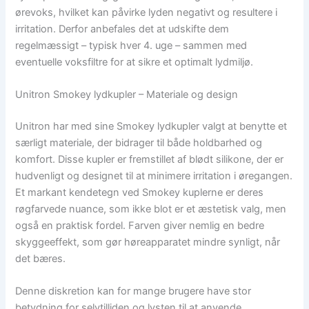
ørevoks, hvilket kan påvirke lyden negativt og resultere i
irritation. Derfor anbefales det at udskifte dem
regelmæssigt – typisk hver 4. uge – sammen med
eventuelle voksfiltre for at sikre et optimalt lydmiljø.
Unitron Smokey lydkupler – Materiale og design
Unitron har med sine Smokey lydkupler valgt at benytte et
særligt materiale, der bidrager til både holdbarhed og
komfort. Disse kupler er fremstillet af blødt silikone, der er
hudvenligt og designet til at minimere irritation i øregangen.
Et markant kendetegn ved Smokey kuplerne er deres
røgfarvede nuance, som ikke blot er et æstetisk valg, men
også en praktisk fordel. Farven giver nemlig en bedre
skyggeeffekt, som gør høreapparatet mindre synligt, når
det bæres.
Denne diskretion kan for mange brugere have stor
betydning for selvtilliden og lysten til at anvende