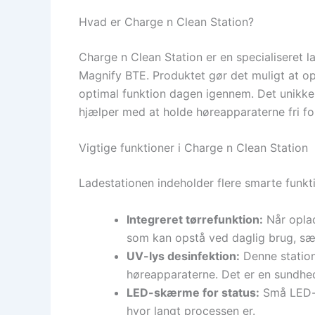
Hvad er Charge n Clean Station?
Charge n Clean Station er en specialiseret
Magnify BTE. Produktet gør det muligt at opl
optimal funktion dagen igennem. Det unikke 
hjælper med at holde høreapparaterne fri for
Vigtige funktioner i Charge n Clean Station
Ladestationen indeholder flere smarte funkt
Integreret tørrefunktion:
Når oplad
som kan opstå ved daglig brug, særl
UV-lys desinfektion:
Denne station
høreapparaterne. Det er en sundheds
LED-skærme for status:
Små LED-in
hvor langt processen er.