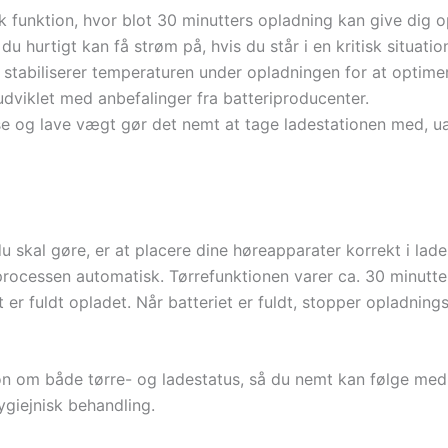
 funktion, hvor blot 30 minutters opladning kan give dig op 
t du hurtigt kan få strøm på, hvis du står i en kritisk situatio
stabiliserer temperaturen under opladningen for at optimer
dviklet med anbefalinger fra batteriproducenter.
 og lave vægt gør det nemt at tage ladestationen med, ua
 du skal gøre, er at placere dine høreapparater korrekt i la
eprocessen automatisk. Tørrefunktionen varer ca. 30 minutt
riet er fuldt opladet. Når batteriet er fuldt, stopper opladn
n om både tørre- og ladestatus, så du nemt kan følge med
ygiejnisk behandling.