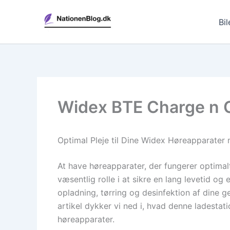
Gå
til
Bil
indholdet
Widex BTE Charge n Cl
Optimal Pleje til Dine Widex Høreapparater
At have høreapparater, der fungerer optimalt
væsentlig rolle i at sikre en lang levetid o
opladning, tørring og desinfektion af dine
artikel dykker vi ned i, hvad denne ladestati
høreapparater.