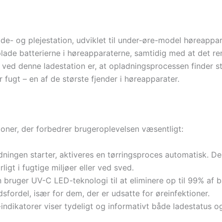
 lade- og plejestation, udviklet til under-øre-model høre
ade batterierne i høreapparaterne, samtidig med at det ren
ved denne ladestation er, at opladningsprocessen finder st
 fugt – en af de største fjender i høreapparater.
ioner, der forbedrer brugeroplevelsen væsentligt:
ningen starter, aktiveres en tørringsproces automatisk. De
igt i fugtige miljøer eller ved sved.
 bruger UV-C LED-teknologi til at eliminere op til 99% af 
fordel, især for dem, der er udsatte for øreinfektioner.
dikatorer viser tydeligt og informativt både ladestatus og 