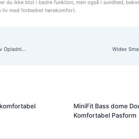
erer du ikke blot i bedre funktion, men også i sundhed, be
re liv med forbedret hørekomfort.
Widex BTE Charge n Clean – Eksklusiv og Effektiv Opladningsstation
 komfortabel
MiniFit Bass dome Dou
Komfortabel Pasform