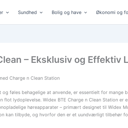
er
Sundhed
Bolig og have
Økonomi og fo
ean – Eksklusiv og Effektiv 
 med Charge n Clean Station
 og føles behagelige at anvende, er essentielt for mange br
g en flot lydoplevelse. Widex BTE Charge n Clean Station er 
 genopladelige høreapparater – primært designet til Widex
on kan tilbyde, og hvorfor den er et uundværligt tilbehør fo