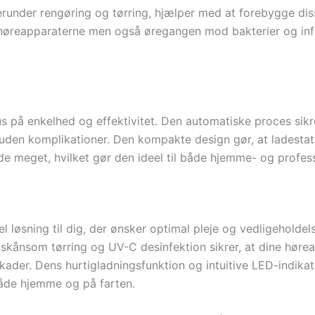
runder rengøring og tørring, hjælper med at forebygge dis
t høreapparaterne men også øregangen mod bakterier og infe
s på enkelhed og effektivitet. Den automatiske proces sikre
uden komplikationer. Den kompakte design gør, at ladestat
de meget, hvilket gør den ideel til både hjemme- og profess
l løsning til dig, der ønsker optimal pleje og vedligeholde
ånsom tørring og UV-C desinfektion sikrer, at dine høreappar
ader. Dens hurtigladningsfunktion og intuitive LED-indikato
åde hjemme og på farten.