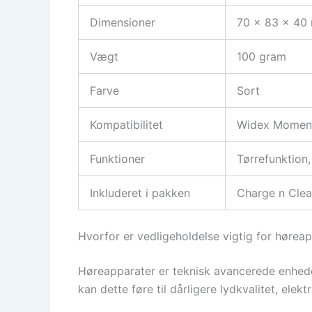
Dimensioner
70 x 83 x 40
Vægt
100 gram
Farve
Sort
Kompatibilitet
Widex Moment
Funktioner
Tørrefunktion,
Inkluderet i pakken
Charge n Clean
Hvorfor er vedligeholdelse vigtig for hørea
Høreapparater er teknisk avancerede enheder
kan dette føre til dårligere lydkvalitet, elek