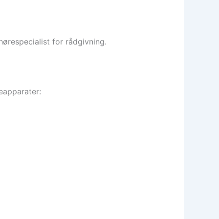
hørespecialist for rådgivning.
eapparater: