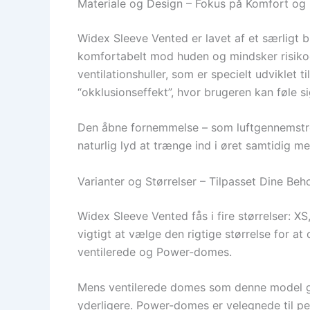
Materiale og Design – Fokus på Komfort og F
Widex Sleeve Vented er lavet af et særligt bl
komfortabelt mod huden og mindsker risikoen
ventilationshuller, som er specielt udviklet
“okklusionseffekt”, hvor brugeren kan føle s
Den åbne fornemmelse – som luftgennemstrøm
naturlig lyd at trænge ind i øret samtidig m
Varianter og Størrelser – Tilpasset Dine Beh
Widex Sleeve Vented fås i fire størrelser: XS
vigtigt at vælge den rigtige størrelse for a
ventilerede og Power-domes.
Mens ventilerede domes som denne model gi
yderligere. Power-domes er velegnede til pe