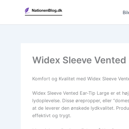
Gå
til
Bil
indholdet
Widex Sleeve Vented 
Komfort og Kvalitet med Widex Sleeve Vent
Widex Sleeve Vented Ear-Tip Large er et høj
lydoplevelse. Disse ørepropper, eller “domes
at de leverer den ønskede lydkvalitet. Prod
effektivt og trygt.