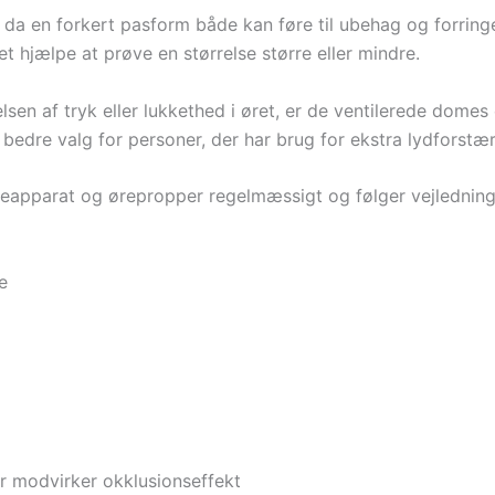
e, da en forkert pasform både kan føre til ubehag og forrin
t hjælpe at prøve en størrelse større eller mindre.
lsen af tryk eller lukkethed i øret, er de ventilerede dome
dre valg for personer, der har brug for ekstra lydforstær
eapparat og ørepropper regelmæssigt og følger vejledninge
e
der modvirker okklusionseffekt