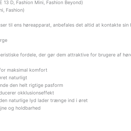
TE 13 D, Fashion Mini, Fashion Beyond)
ni, Fashion)
er til ens høreapparat, anbefales det altid at kontakte sin 
arge
ristiske fordele, der gør dem attraktive for brugere af hør
e for maksimal komfort
ret naturligt
finde den helt rigtige pasform
educerer okklusionseffekt
en naturlige lyd lader trænge ind i øret
iejne og holdbarhed