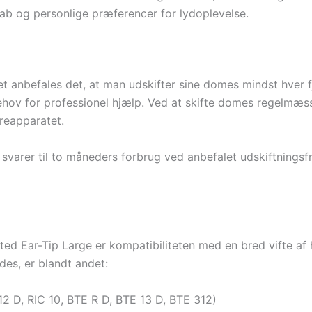
ab og personlige præferencer for lydoplevelse.
et anbefales det, at man udskifter sine domes mindst hver f
ehov for professionel hjælp. Ved at skifte domes regelmæ
øreapparatet.
 svarer til to måneders forbrug ved anbefalet udskiftnings
ted Ear-Tip Large er kompatibiliteten med en bred vifte af
es, er blandt andet:
2 D, RIC 10, BTE R D, BTE 13 D, BTE 312)