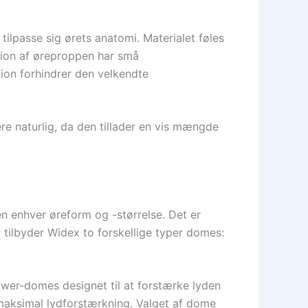
 tilpasse sig ørets anatomi. Materialet føles
rsion af øreproppen har små
tion forhindrer den velkendte
e naturlig, da den tillader en vis mængde
ten enhver øreform og -størrelse. Det er
r tilbyder Widex to forskellige typer domes:
wer-domes designet til at forstærke lyden
 maksimal lydforstærkning. Valget af dome