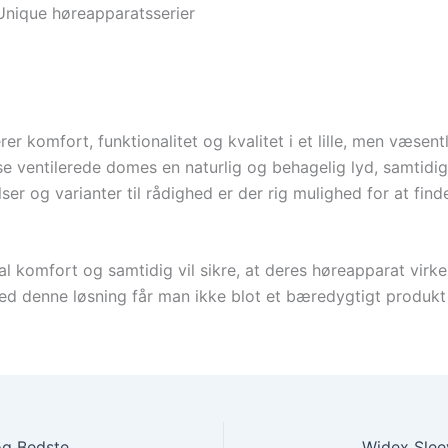
nique høreapparatsserier
 komfort, funktionalitet og kvalitet i et lille, men væsentl
e ventilerede domes en naturlig og behagelig lyd, samtidig 
lser og varianter til rådighed er der rig mulighed for at f
 komfort og samtidig vil sikre, at deres høreapparat virke
Med denne løsning får man ikke blot et bæredygtigt produk
Widex Elan Open Eartip Small Short – Eksklusiv og Bedste kvalitet