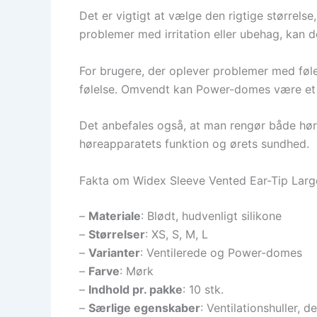
Det er vigtigt at vælge den rigtige størrels
problemer med irritation eller ubehag, kan de
For brugere, der oplever problemer med føle
følelse. Omvendt kan Power-domes være et be
Det anbefales også, at man rengør både hør
høreapparatets funktion og ørets sundhed.
Fakta om Widex Sleeve Vented Ear-Tip Larg
–
Materiale
: Blødt, hudvenligt silikone
–
Størrelser
: XS, S, M, L
–
Varianter
: Ventilerede og Power-domes
–
Farve
: Mørk
–
Indhold pr. pakke
: 10 stk.
–
Særlige egenskaber
: Ventilationshuller, 