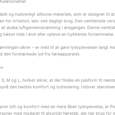
unktionalitet
ødt og hudvenligt silikone-materiale, som er designet til at
 for irritation, selv ved dagligt brug. Den ventilerede ve
 til at skabe luftgennemstrømning i øregangen. Denne ventila
ig lukket inde i øret eller opleve en trykkende fornemmelse.
ningen sikrer – er med til at gøre lydoplevelsen langt mer
ed den forstærkede lyd fra høreapparatet.
ov
, S, M og L, hvilket sikrer, at der findes en pasform til næs
t opnå den bedste komfort og lydisolering. Udover størrelse
ver luft og komfort med en mere åben lydoplevelse, er Po
rsoner med moderat til alvorligt høretab, der har brug for