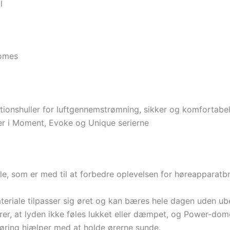
l
domes
ationshuller for luftgennemstrømning, sikker og komfortabe
r i Moment, Evoke og Unique serierne
ele, som er med til at forbedre oplevelsen for høreapparatb
teriale tilpasser sig øret og kan bæres hele dagen uden ub
krer, at lyden ikke føles lukket eller dæmpet, og Power-do
ring hjælper med at holde ørerne sunde.