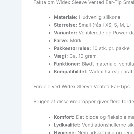
Fakta om Widex Sleeve Vented Ear-Tip Smal
Materiale:
Hudvenlig silikone
Størrelse:
Small (fås i XS, S, M, L)
Varianter:
Ventilerede og Power-
Farve:
Mørk
Pakkestørrelse:
10 stk. pr. pakke
Vægt:
Ca. 10 gram
Funktioner:
Blødt materiale, ventil
Kompatibilitet:
Widex høreapparate
Fordele ved Widex Sleeve Vented Ear-Tips
Brugen af disse ørepropper giver flere ford
Komfort:
Det bløde og fleksible ma
Lydkvalitet:
Ventilationshullerne si
Hygiejne:
Nem udskiftning og rengø