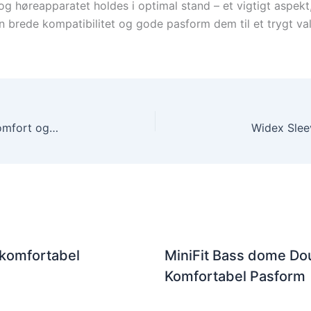
g høreapparatet holdes i optimal stand – et vigtigt aspekt
en brede kompatibilitet og gode pasform dem til et trygt v
Widex Sleeve Vented Ear-Tip Small – Eksklusiv Komfort og Topkvalitet
 komfortabel
MiniFit Bass dome Dou
Komfortabel Pasform