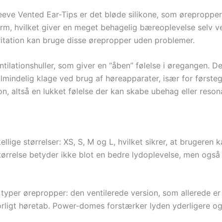
ve Vented Ear-Tips er det bløde silikone, som ørepropperne 
form, hvilket giver en meget behagelig bæreoplevelse selv v
rritation kan bruge disse ørepropper uden problemer.
ntilationshuller, som giver en “åben” følelse i øregangen.
n almindelig klage ved brug af høreapparater, især for førs
on, altså en lukket følelse der kan skabe ubehag eller reso
ellige størrelser: XS, S, M og L, hvilket sikrer, at brugere
størrelse betyder ikke blot en bedre lydoplevelse, men ogs
typer ørepropper: den ventilerede version, som allerede 
vorligt høretab. Power-domes forstærker lyden yderligere og