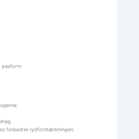
l pasform
rugerne:
ehag.
mes forbedrer lydforstærkningen.