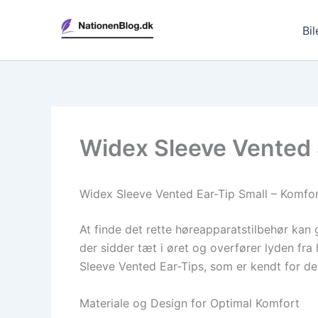
Gå
til
Bil
indholdet
Widex Sleeve Vented S
Widex Sleeve Vented Ear-Tip Small – Komfort
At finde det rette høreapparatstilbehør kan 
der sidder tæt i øret og overfører lyden fr
Sleeve Vented Ear-Tips, som er kendt for d
Materiale og Design for Optimal Komfort