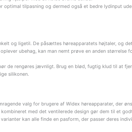
r optimal tilpasning og dermed også et bedre lydinput uden 
kelt og ligetil. De påsættes høreapparatets højtaler, og de
n oplever ubehag, kan man nemt prøve en anden størrelse fo
ør de rengøres jævnligt. Brug en blød, fugtig klud til at f
ige silikonen.
mragende valg for brugere af Widex høreapparater, der ønsk
e kombineret med det ventilerede design gør dem til et go
 varianter kan alle finde en pasform, der passer deres indiv