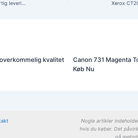
Xerox 006R01317 sort toner – Køb online med hurtig levering
 overkommelig kvalitet
Canon 731 Magenta To
Køb Nu
takt
Nogle artikler indeholde
hvis du køber. Det påvir
på metode 