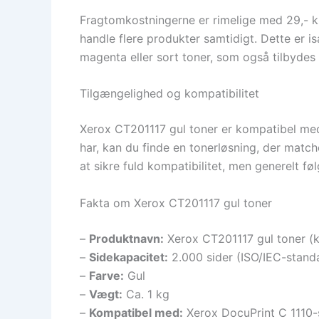
Fragtomkostningerne er rimelige med 29,- kr.,
handle flere produkter samtidigt. Dette er i
magenta eller sort toner, som også tilbydes 
Tilgængelighed og kompatibilitet
Xerox CT201117 gul toner er kompatibel med f
har, kan du finde en tonerløsning, der matche
at sikre fuld kompatibilitet, men generelt f
Fakta om Xerox CT201117 gul toner
–
Produktnavn:
Xerox CT201117 gul toner (
–
Sidekapacitet:
2.000 sider (ISO/IEC-stand
–
Farve:
Gul
–
Vægt:
Ca. 1 kg
–
Kompatibel med:
Xerox DocuPrint C 1110-