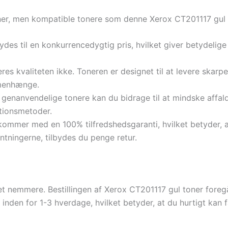
ner, men kompatible tonere som denne Xerox CT201117 gul to
ydes til en konkurrencedygtig pris, hvilket giver betydel
s kvaliteten ikke. Toneren er designet til at levere skarpe
mmenhænge.
genanvendelige tonere kan du bidrage til at mindske aff
tionsmetoder.
ommer med en 100% tilfredshedsgaranti, hvilket betyder, 
entningerne, tilbydes du penge retur.
et nemmere. Bestillingen af Xerox CT201117 gul toner fore
 inden for 1-3 hverdage, hvilket betyder, at du hurtigt kan 