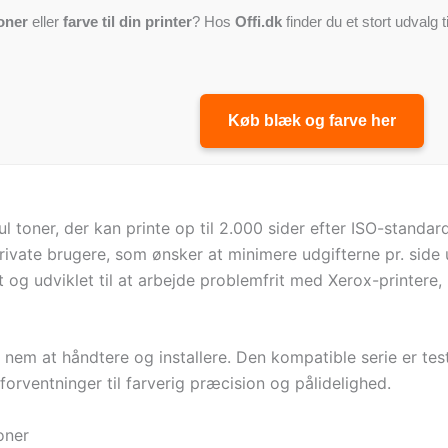
oner
eller
farve til din printer
? Hos
Offi.dk
finder du et stort udvalg t
Køb blæk og farve her
toner, der kan printe op til 2.000 sider efter ISO-standard
private brugere, som ønsker at minimere udgifterne pr. si
 og udviklet til at arbejde problemfrit med Xerox-printere, 
em at håndtere og installere. Den kompatible serie er testet
orventninger til farverig præcision og pålidelighed.
oner