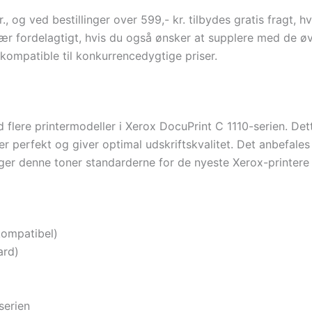
 og ved bestillinger over 599,- kr. tilbydes gratis fragt, h
sær fordelagtigt, hvis du også ønsker at supplere med de øv
kompatible til konkurrencedygtige priser.
lere printermodeller i Xerox DocuPrint C 1110-serien. Dette 
r perfekt og giver optimal udskriftskvalitet. Det anbefales a
ølger denne toner standarderne for de nyeste Xerox-printere 
kompatibel)
ard)
serien