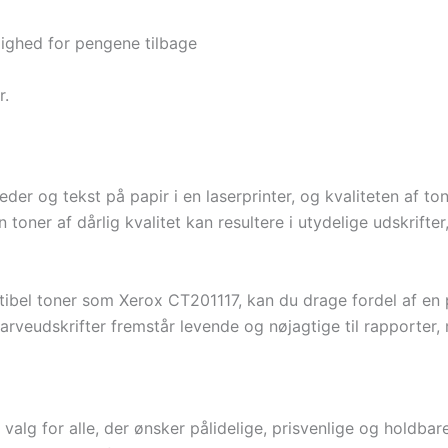
ighed for pengene tilbage
r.
leder og tekst på papir i en laserprinter, og kvaliteten af t
toner af dårlig kvalitet kan resultere i utydelige udskrifte
tibel toner som Xerox CT201117, kan du drage fordel af en p
 farveudskrifter fremstår levende og nøjagtige til rapporter,
alg for alle, der ønsker pålidelige, prisvenlige og holdbare