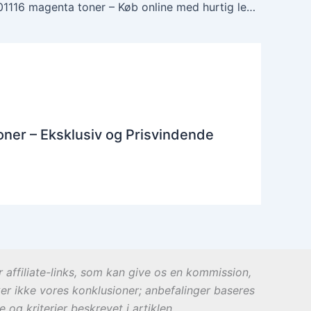
Xerox CT201116 magenta toner – Køb online med hurtig levering
ner – Eksklusiv og Prisvindende
r affiliate-links, som kan give os en kommission,
ker ikke vores konklusioner; anbefalinger baseres
og kriterier beskrevet i artiklen.