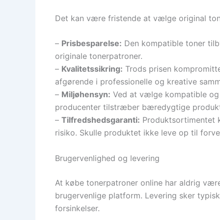
Det kan være fristende at vælge original to
–
Prisbesparelse:
Den kompatible toner tilb
originale tonerpatroner.
–
Kvalitetssikring:
Trods prisen kompromittere
afgørende i professionelle og kreative sa
–
Miljøhensyn:
Ved at vælge kompatible og 
producenter tilstræber bæredygtige produk
–
Tilfredshedsgaranti:
Produktsortimentet k
risiko. Skulle produktet ikke leve op til forv
Brugervenlighed og levering
At købe tonerpatroner online har aldrig vær
brugervenlige platform. Levering sker typisk
forsinkelser.