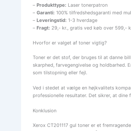
–
Produkttype:
Laser tonerpatron
–
Garanti:
100% tilfredshedsgaranti med mul
–
Leveringstid:
1-3 hverdage
–
Fragt:
29,- kr., gratis ved køb over 599,- k
Hvorfor er valget af toner vigtig?
Toner er det stof, der bruges til at danne bil
skarphed, farvegengivelse og holdbarhed. En 
som tilstopning eller fejl.
Ved i stedet at vælge en højkvalitets kompa
professionelle resultater. Det sikrer, at dine
Konklusion
Xerox CT201117 gul toner er et fremragende v