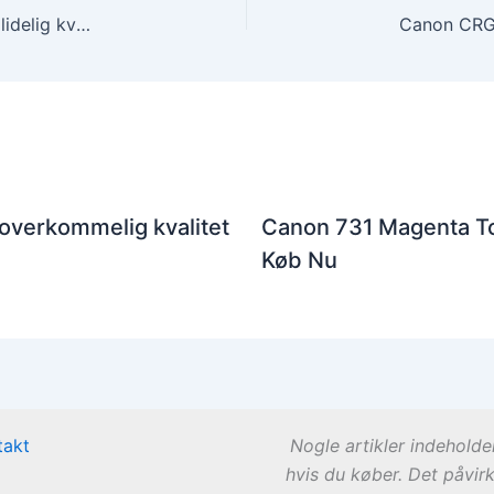
Canon CRG 729 magenta toner – Eksklusiv og pålidelig kvalitet
 overkommelig kvalitet
Canon 731 Magenta To
Køb Nu
takt
Nogle artikler indeholde
hvis du køber. Det påvir