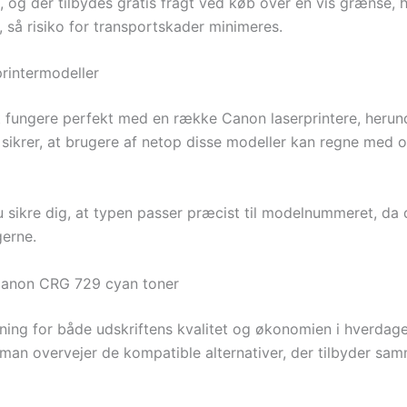
 og der tilbydes gratis fragt ved køb over en vis grænse, hv
 så risiko for transportskader minimeres.
rintermodeller
t fungere perfekt med en række Canon laserprintere, herun
sikrer, at brugere af netop disse modeller kan regne med 
u sikre dig, at typen passer præcist til modelnummeret, da det
gerne.
 Canon CRG 729 cyan toner
dning for både udskriftens kvalitet og økonomien i hverdag
r man overvejer de kompatible alternativer, der tilbyder sam