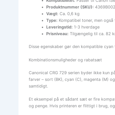
Kompatibilitet:
Passer til Canon iS
Produktnummer (SKU):
4369B00
Vægt:
Ca. 0,6 kg
Type:
Kompatibel toner, men også t
Leveringstid:
1-3 hverdage
Prisniveau:
Tilgængelig til ca. 82 
Disse egenskaber gør den kompatible cyan to
Kombinationsmuligheder og rabatsæt
Canonical CRG 729 serien byder ikke kun på 
farver – sort (BK), cyan (C), magenta (M) og 
samtidigt.
Et eksempel på et sådant sæt er fire kompati
og penge. Hvis printeren er flittigt i brug, 