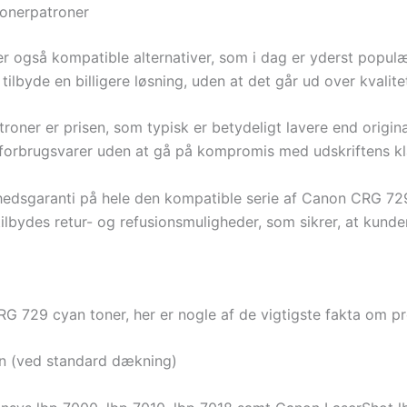
onerpatroner
er også kompatible alternativer, som i dag er yderst popul
tilbyde en billigere løsning, uden at det går ud over kvalite
oner er prisen, som typisk er betydeligt lavere end origin
forbrugsvarer uden at gå på kompromis med udskriftens kla
edsgaranti på hele den kompatible serie af Canon CRG 729 t
tilbydes retur- og refusionsmuligheder, som sikrer, at kunde
RG 729 cyan toner, her er nogle af de vigtigste fakta om p
on (ved standard dækning)