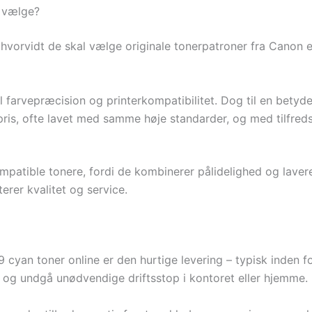
u vælge?
vorvidt de skal vælge originale tonerpatroner fra Canon el
farvepræcision og printerkompatibilitet. Dog til en betydel
ris, ofte lavet med samme høje standarder, og med tilfre
mpatible tonere, fordi de kombinerer pålidelighed og laver
rer kvalitet og service.
yan toner online er den hurtige levering – typisk inden for
 og undgå unødvendige driftsstop i kontoret eller hjemme.