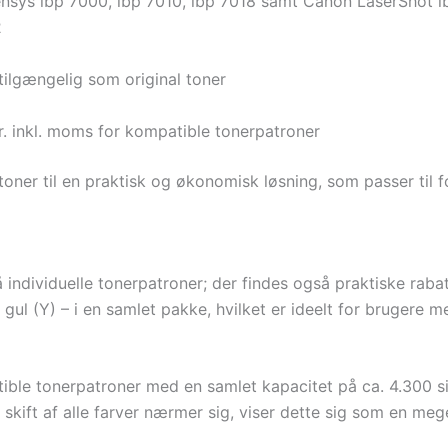
ensys lbp 7000, lbp 7010, lbp 7018 samt Canon LaserShot l
2
ilgængelig som original toner
kr. inkl. moms for kompatible tonerpatroner
ner til en praktisk og økonomisk løsning, som passer til fo
individuelle tonerpatroner; der findes også praktiske rabat
gul (Y) – i en samlet pakke, hvilket er ideelt for brugere m
ble tonerpatroner med en samlet kapacitet på ca. 4.300 side
og skift af alle farver nærmer sig, viser dette sig som en meg