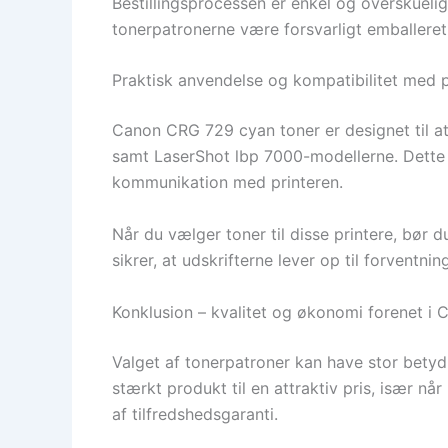
Bestillingsprocessen er enkel og overskuelig,
tonerpatronerne være forsvarligt emballeret,
Praktisk anvendelse og kompatibilitet med p
Canon CRG 729 cyan toner er designet til a
samt LaserShot lbp 7000-modellerne. Dette 
kommunikation med printeren.
Når du vælger toner til disse printere, bør d
sikrer, at udskrifterne lever op til forventnin
Konklusion – kvalitet og økonomi forenet i
Valget af tonerpatroner kan have stor bety
stærkt produkt til en attraktiv pris, især nå
af tilfredshedsgaranti.