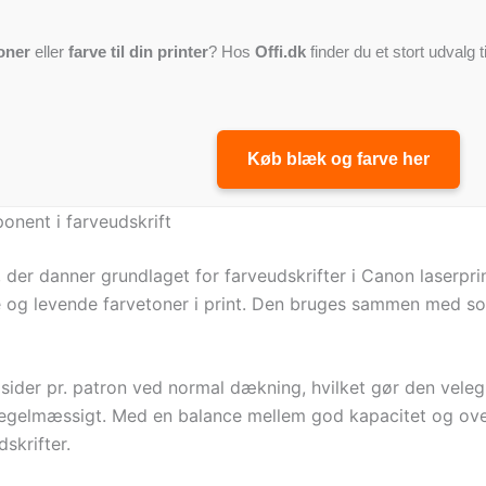
oner
eller
farve til din printer
? Hos
Offi.dk
finder du et stort udvalg t
Køb blæk og farve her
nent i farveudskrift
, der danner grundlaget for farveudskrifter i Canon laserp
ge og levende farvetoner i print. Den bruges sammen med so
 sider pr. patron ved normal dækning, hvilket gør den vele
 regelmæssigt. Med en balance mellem god kapacitet og ov
skrifter.