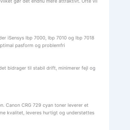
ilket gør det endnu mere attraktivt. Ofte vil
der iSensys lbp 7000, lbp 7010 og lbp 7018
optimal pasform og problemfri
 bidrager til stabil drift, minimerer fejl og
en. Canon CRG 729 cyan toner leverer et
me kvalitet, leveres hurtigt og understøttes