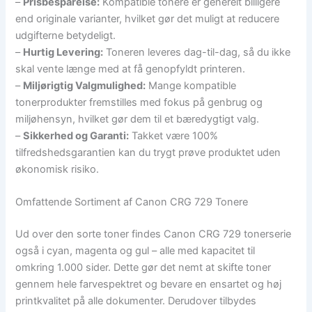
–
Prisbesparelse:
Kompatible tonere er generelt billigere
end originale varianter, hvilket gør det muligt at reducere
udgifterne betydeligt.
–
Hurtig Levering:
Toneren leveres dag-til-dag, så du ikke
skal vente længe med at få genopfyldt printeren.
–
Miljørigtig Valgmulighed:
Mange kompatible
tonerprodukter fremstilles med fokus på genbrug og
miljøhensyn, hvilket gør dem til et bæredygtigt valg.
–
Sikkerhed og Garanti:
Takket være 100%
tilfredshedsgarantien kan du trygt prøve produktet uden
økonomisk risiko.
Omfattende Sortiment af Canon CRG 729 Tonere
Ud over den sorte toner findes Canon CRG 729 tonerserie
også i cyan, magenta og gul – alle med kapacitet til
omkring 1.000 sider. Dette gør det nemt at skifte toner
gennem hele farvespektret og bevare en ensartet og høj
printkvalitet på alle dokumenter. Derudover tilbydes