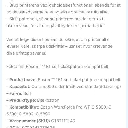
– Brug printerens vedligeholdelsesfunktioner løbende for at
holde blækdyserne rene og sikre optimal printkvalitet.
– Skift patronen, så snart printeren melder om lavt
blækniveau, for at undgå afbrydelser i printarbejdet.
Ved at følge disse tips kan du sikre, at din printer altid
leverer klare, skarpe udskrifter – uanset hvor krævende
dine printopgaver er.
Fakta om Epson T11E1 sort blækpatron (kompatibel)
–
Produktnavn:
Epson T11E1 sort blækpatron (kompatibel)
–
Kapacitet:
Op til 5.000 sider (målt ved standarddækning)
–
Farve:
Sort
–
Produkttype:
Blækpatron
–
Kompatibilitet:
Epson WorkForce Pro WF C 5300, C
5390, C 5800, C 5890
–
Varenummer (SKU):
C13T11E140
–
GTIN:
0700443279635