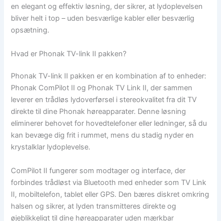
en elegant og effektiv løsning, der sikrer, at lydoplevelsen
bliver helt i top – uden besværlige kabler eller besværlig
opsætning.
Hvad er Phonak TV-link II pakken?
Phonak TV-link II pakken er en kombination af to enheder:
Phonak ComPilot II og Phonak TV Link II, der sammen
leverer en trådløs lydoverførsel i stereokvalitet fra dit TV
direkte til dine Phonak høreapparater. Denne løsning
eliminerer behovet for hovedtelefoner eller ledninger, så du
kan bevæge dig frit i rummet, mens du stadig nyder en
krystalklar lydoplevelse.
ComPilot II fungerer som modtager og interface, der
forbindes trådløst via Bluetooth med enheder som TV Link
II, mobiltelefon, tablet eller GPS. Den bæres diskret omkring
halsen og sikrer, at lyden transmitteres direkte og
øjeblikkeligt til dine høreapparater uden mærkbar