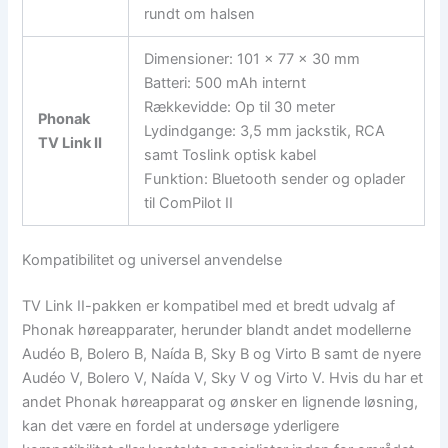
rundt om halsen
Dimensioner: 101 x 77 x 30 mm
Batteri: 500 mAh internt
Rækkevidde: Op til 30 meter
Phonak
Lydindgange: 3,5 mm jackstik, RCA
TV Link II
samt Toslink optisk kabel
Funktion: Bluetooth sender og oplader
til ComPilot II
Kompatibilitet og universel anvendelse
TV Link II-pakken er kompatibel med et bredt udvalg af
Phonak høreapparater, herunder blandt andet modellerne
Audéo B, Bolero B, Naída B, Sky B og Virto B samt de nyere
Audéo V, Bolero V, Naída V, Sky V og Virto V. Hvis du har et
andet Phonak høreapparat og ønsker en lignende løsning,
kan det være en fordel at undersøge yderligere