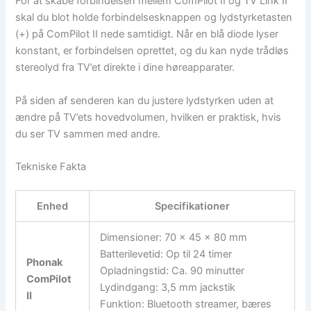
For at skabe forbindelsen mellem ComPilot II og TV Link II
skal du blot holde forbindelsesknappen og lydstyrketasten
(+) på ComPilot II nede samtidigt. Når en blå diode lyser
konstant, er forbindelsen oprettet, og du kan nyde trådløs
stereolyd fra TV’et direkte i dine høreapparater.
På siden af senderen kan du justere lydstyrken uden at
ændre på TV’ets hovedvolumen, hvilken er praktisk, hvis
du ser TV sammen med andre.
Tekniske Fakta
Enhed
Specifikationer
Dimensioner: 70 x 45 x 80 mm
Batterilevetid: Op til 24 timer
Phonak
Opladningstid: Ca. 90 minutter
ComPilot
Lydindgang: 3,5 mm jackstik
II
Funktion: Bluetooth streamer, bæres