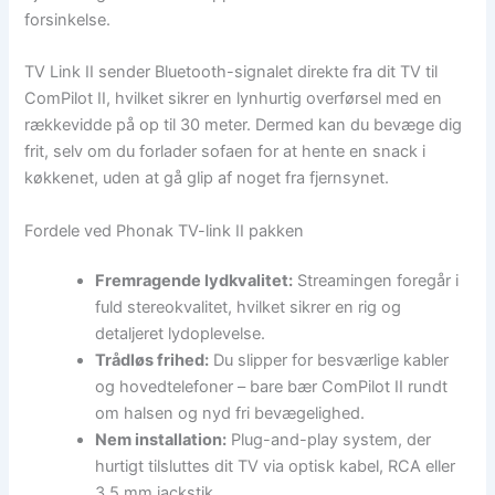
forsinkelse.
TV Link II sender Bluetooth-signalet direkte fra dit TV til
ComPilot II, hvilket sikrer en lynhurtig overførsel med en
rækkevidde på op til 30 meter. Dermed kan du bevæge dig
frit, selv om du forlader sofaen for at hente en snack i
køkkenet, uden at gå glip af noget fra fjernsynet.
Fordele ved Phonak TV-link II pakken
Fremragende lydkvalitet:
Streamingen foregår i
fuld stereokvalitet, hvilket sikrer en rig og
detaljeret lydoplevelse.
Trådløs frihed:
Du slipper for besværlige kabler
og hovedtelefoner – bare bær ComPilot II rundt
om halsen og nyd fri bevægelighed.
Nem installation:
Plug-and-play system, der
hurtigt tilsluttes dit TV via optisk kabel, RCA eller
3,5 mm jackstik.