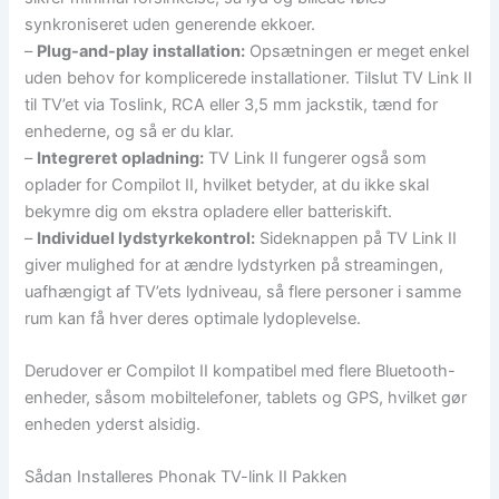
synkroniseret uden generende ekkoer.
–
Plug-and-play installation:
Opsætningen er meget enkel
uden behov for komplicerede installationer. Tilslut TV Link II
til TV’et via Toslink, RCA eller 3,5 mm jackstik, tænd for
enhederne, og så er du klar.
–
Integreret opladning:
TV Link II fungerer også som
oplader for Compilot II, hvilket betyder, at du ikke skal
bekymre dig om ekstra opladere eller batteriskift.
–
Individuel lydstyrkekontrol:
Sideknappen på TV Link II
giver mulighed for at ændre lydstyrken på streamingen,
uafhængigt af TV’ets lydniveau, så flere personer i samme
rum kan få hver deres optimale lydoplevelse.
Derudover er Compilot II kompatibel med flere Bluetooth-
enheder, såsom mobiltelefoner, tablets og GPS, hvilket gør
enheden yderst alsidig.
Sådan Installeres Phonak TV-link II Pakken