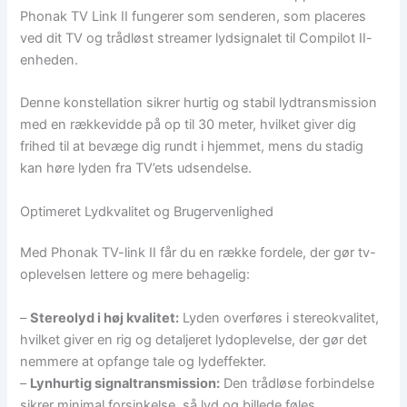
Phonak TV Link II fungerer som senderen, som placeres
ved dit TV og trådløst streamer lydsignalet til Compilot II-
enheden.
Denne konstellation sikrer hurtig og stabil lydtransmission
med en rækkevidde på op til 30 meter, hvilket giver dig
frihed til at bevæge dig rundt i hjemmet, mens du stadig
kan høre lyden fra TV’ets udsendelse.
Optimeret Lydkvalitet og Brugervenlighed
Med Phonak TV-link II får du en række fordele, der gør tv-
oplevelsen lettere og mere behagelig:
–
Stereolyd i høj kvalitet:
Lyden overføres i stereokvalitet,
hvilket giver en rig og detaljeret lydoplevelse, der gør det
nemmere at opfange tale og lydeffekter.
–
Lynhurtig signaltransmission:
Den trådløse forbindelse
sikrer minimal forsinkelse, så lyd og billede føles