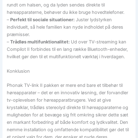
rundt om halsen, og da lyden sendes direkte til
høreapparaterne, behøver du ikke bruge hovedtelefoner.
–
Perfekt til sociale situationer:
Juster lydstyrken
individuelt, så hele familien kan nyde indholdet på deres
præmisser.
–
Trådløs multifunktionalitet:
Ud over TV-streaming kan
Compilot II forbindes til en lang række Bluetooth-enheder,
hvilket gør den til et multifunktionelt værktøj i hverdagen.
Konklusion
Phonak TV-link II pakken er mere end bare et tilbehør til
høreapparater – det er en innovativ løsning, der forvandler
tv-oplevelsen for høreapparatbrugere. Ved at give
krystalklar, trådløs stereolyd direkte til høreapparaterne og
muligheden for at bevæge sig frit omkring sikrer dette sæt
en markant forbedring af både komfort og lydkvalitet. Den
nemme installation og omfattende kompatibilitet gør det til
et oplagt valg for dem, der ønsker at nyde deres