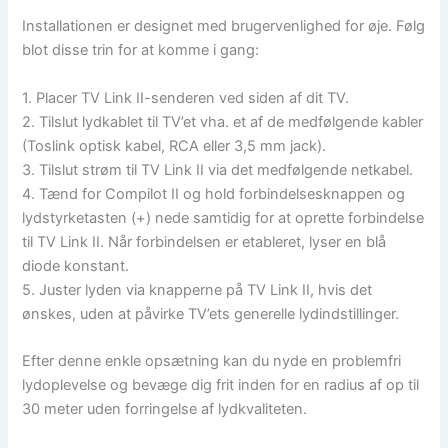
Installationen er designet med brugervenlighed for øje. Følg
blot disse trin for at komme i gang:
1. Placer TV Link II-senderen ved siden af dit TV.
2. Tilslut lydkablet til TV’et vha. et af de medfølgende kabler
(Toslink optisk kabel, RCA eller 3,5 mm jack).
3. Tilslut strøm til TV Link II via det medfølgende netkabel.
4. Tænd for Compilot II og hold forbindelsesknappen og
lydstyrketasten (+) nede samtidig for at oprette forbindelse
til TV Link II. Når forbindelsen er etableret, lyser en blå
diode konstant.
5. Juster lyden via knapperne på TV Link II, hvis det
ønskes, uden at påvirke TV’ets generelle lydindstillinger.
Efter denne enkle opsætning kan du nyde en problemfri
lydoplevelse og bevæge dig frit inden for en radius af op til
30 meter uden forringelse af lydkvaliteten.