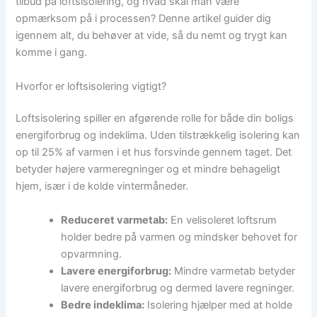
tilbud på loftsisolering, og hvad skal man være
opmærksom på i processen? Denne artikel guider dig
igennem alt, du behøver at vide, så du nemt og trygt kan
komme i gang.
Hvorfor er loftsisolering vigtigt?
Loftsisolering spiller en afgørende rolle for både din boligs
energiforbrug og indeklima. Uden tilstrækkelig isolering kan
op til 25% af varmen i et hus forsvinde gennem taget. Det
betyder højere varmeregninger og et mindre behageligt
hjem, især i de kolde vintermåneder.
Reduceret varmetab:
En velisoleret loftsrum
holder bedre på varmen og mindsker behovet for
opvarmning.
Lavere energiforbrug:
Mindre varmetab betyder
lavere energiforbrug og dermed lavere regninger.
Bedre indeklima:
Isolering hjælper med at holde