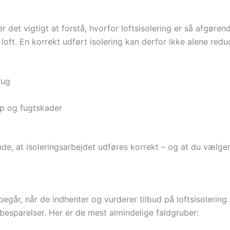
r det vigtigt at forstå, hvorfor loftsisolering er så afgørend
 loft. En korrekt udført isolering kan derfor ikke alene r
rug
p og fugtskader
de, at isoleringsarbejdet udføres korrekt – og at du vælger
går, når de indhenter og vurderer tilbud på loftsisolering. D
besparelser. Her er de mest almindelige faldgruber: