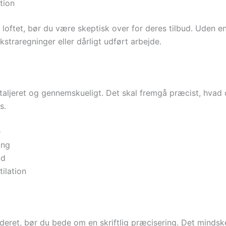
tion
loftet, bør du være skeptisk over for deres tilbud. Uden en
ekstraregninger eller dårligt udført arbejde.
taljeret og gennemskueligt. Det skal fremgå præcist, hvad de
s.
e
ing
ld
ilation
deret, bør du bede om en skriftlig præcisering. Det mindsk