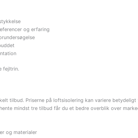
stykkelse
eferencer og erfaring
forundersøgelse
lbuddet
ntation
fejltrin.
kelt tilbud. Priserne på loftsisolering kan variere betydelig
dhente mindst tre tilbud får du et bedre overblik over mark
er og materialer