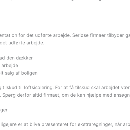
ntation for det udførte arbejde. Seriøse firmaer tilbyder g
det udførte arbejde.
hvad den dækker
e arbejde
t salg af boligen
itilskud til loftsisolering. For at få tilskud skal arbejdet
 Spørg derfor altid firmaet, om de kan hjælpe med ansøgni
nger
igejere er at blive præsenteret for ekstraregninger, når arbe