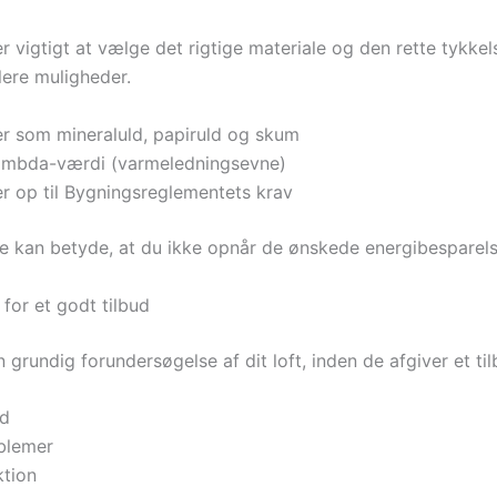
er vigtigt at vælge det rigtige materiale og den rette tykkels
lere muligheder.
ler som mineraluld, papiruld og skum
ambda-værdi (varmeledningsevne)
ver op til Bygningsreglementets krav
ale kan betyde, at du ikke opnår de ønskede energibesparelse
for et godt tilbud
 en grundig forundersøgelse af dit loft, inden de afgiver et 
nd
oblemer
ktion